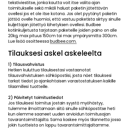
tekstiviestitse, jonka kautta voit itse valita ajan
toimitukselle sekä mikäli haluat paketin jätettävän
ovellesi jos et ole itse kotona. Jos olet pyytänyt paketin
jättöä ovelle huomioi, että vastuu paketista siirtyy sinulle
kuljettajan jätettyä lähetyksen ovellesi. Budbee
kotiinkuljetusta tarjotaan paketeille joiden paino on alle
20kg, max pituus 150cm tai max ympärysmitta 300cm.
Lue lisää osoitteessa
budbee.com.
Tilauksesi askel askeleelta
1) Tilausvahvistus
Hetken kuluttua tilauksestasi vastaanotat
tilausvahvistuksen sähköpostiisi, josta näet tilauksesi
tarkat tiedot ja ajankohtaisen varastostatuksen kaikille
tilaamillesi tuotteille.
2) Päivitetyt toimitustiedot
Jos tilauksesi toimitus jostain syystä myöhästyy,
tulemme ilmoittamaan siitä sinulle sähköpostitse heti
kun olemme saaneet uuden arvioidun toimitusajan
tavarantoimittajalta. Sama koskee myös tilannetta jossa
jokin tuotteista on loppu tavarantoimittajaltamme.