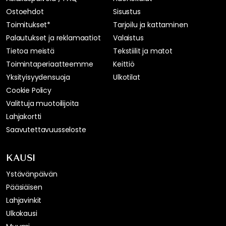
Ostoehdot
Sisustus
Toimitukset*
Tarjoilu ja kattaminen
Palautukset ja reklamaatiot
Valaistus
Tietoa meistä
Tekstiilit ja matot
Toimintaperiaatteemme
Keittiö
Yksityisyydensuoja
Ulkotilat
Cookie Policy
Valittuja muotoilijoita
Lahjakortti
Saavutettavuusseloste
KAUSI
Ystävänpäivän
Pääsiäisen
Lahjavinkit
Ulkokausi