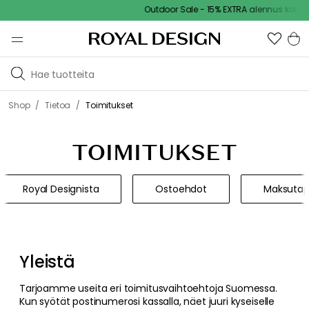
Outdoor Sale - 15% EXTRA alennus koodilla
/
/
Shop
Tietoa
Toimitukset
TOIMITUKSET
Royal Designista
Ostoehdot
Maksutap
Yleistä
Tarjoamme useita eri toimitusvaihtoehtoja Suomessa.
Kun syötät postinumerosi kassalla, näet juuri kyseiselle