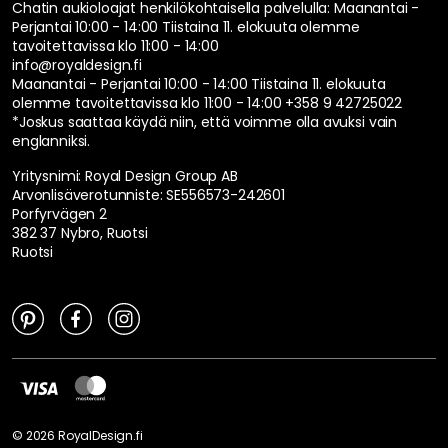
Chatin aukioloajat henkilökohtaisella palvelulla:
Maanantai -
Perjantai 10:00 - 14:00 Tiistaina 11. elokuuta olemme
tavoitettavissa klo 11:00 - 14:00
info@royaldesign.fi
Maanantai - Perjantai 10:00 - 14:00 Tiistaina 11. elokuuta
olemme tavoitettavissa klo 11:00 - 14:00
+358 9 42725022
*Joskus saattaa käydä niin, että voimme olla avuksi vain
englanniksi.
Yritysnimi: Royal Design Group AB
Arvonlisäverotunniste: SE556573-242601
Porfyrvägen 2
382 37 Nybro, Ruotsi
Ruotsi
©
2026
RoyalDesign.fi