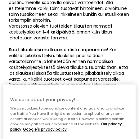
postinumerolle saatavilla olevat vaihtoehdot. Alla
esittelemme kaikki toimitustavat hintoineen, arvioituine
toimitusaikoineen sekä linkkeineen kunkin kuljetusliikkeen
tarkempiin ehtoihin.
Varastossa olevien tuotteiden tilausten normaali
käsittelyaika on
1–4 arkipäivää
, ennen kuin tilaus
lähetetään varastoltamme.
Saat tilauksesi matkaan entistä nopeammin!
Kun
valitset pikakäsittelyn, tilauksesi priorisoidaan
varastollamme ja lähetetään ennen normaalissa
käsittelyjärjestyksessä olevia tilauksia. Huomioithan, että
jos tilauksesi sisältää tilaustuotteita, pikakäsittely alkaa
vasta, kun kaikki tuotteet ovat saapuneet varastolle.
Parhaan pakkausratkaisun ja nopeiden toimitusten
varmistamiseksi tilauksesi voidaan lähettää kahdessa tai
useammassa paketissa. Tämä näkyy
We care about your privacy!
toimitusvahvistuksessa saamassasi seurantakoodissa.
Paketit voivat saapua noutopisteeseen tai
We use cookies to personalize content and ads, and to analyze
our traffic. You have the right and option to opt out of any non-
kotiinkuljetukseen eri aikaan, mutta voit aina seurata
essential cookies while using our site. However, blocking certain
lähetyksiäsi kuljetusliikkeen verkkosivustolla.
cookies may affect your experience of the website.
Our privacy
policy
Google's privacy policy
Tietoa toimitusajoista
Kunkin alla olevan kuljetusyrityksen määrittelemät