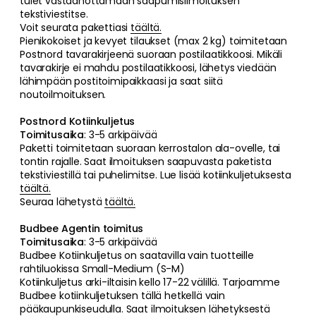
tulet vastaanottamaan saapumisilmoituksen
tekstiviestitse.
Voit seurata pakettiasi
täältä.
Pienikokoiset ja kevyet tilaukset (max 2 kg) toimitetaan
Postnord tavarakirjeenä suoraan postilaatikkoosi. Mikäli
tavarakirje ei mahdu postilaatikkoosi, lähetys viedään
lähimpään postitoimipaikkaasi ja saat siitä
noutoilmoituksen.
Postnord Kotiinkuljetus
Toimitusaika
: 3-5 arkipäivää
Paketti toimitetaan suoraan kerrostalon ala-ovelle, tai
tontin rajalle. Saat ilmoituksen saapuvasta paketista
tekstiviestillä tai puhelimitse. Lue lisää kotiinkuljetuksesta
täältä.
Seuraa lähetystä
täältä.
Budbee Agentin toimitus
Toimitusaika
: 3-5 arkipäivää
Budbee Kotiinkuljetus on saatavilla vain tuotteille
rahtiluokissa Small-Medium (S-M)
Kotiinkuljetus arki-iltaisin kello 17-22 välillä. Tarjoamme
Budbee kotiinkuljetuksen tällä hetkellä vain
pääkaupunkiseudulla. Saat ilmoituksen lähetyksestä