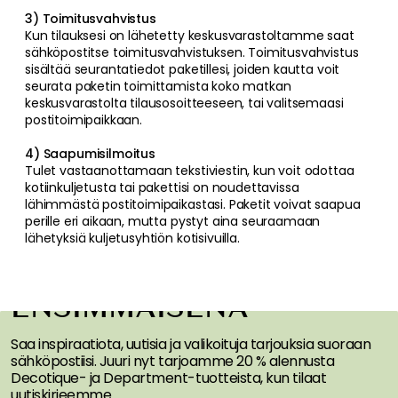
3) Toimitusvahvistus
Kun tilauksesi on lähetetty keskusvarastoltamme saat
sähköpostitse toimitusvahvistuksen. Toimitusvahvistus
sisältää seurantatiedot paketillesi, joiden kautta voit
seurata paketin toimittamista koko matkan
keskusvarastolta tilausosoitteeseen, tai valitsemaasi
postitoimipaikkaan.
4) Saapumisilmoitus
Tulet vastaanottamaan tekstiviestin, kun voit odottaa
kotiinkuljetusta tai pakettisi on noudettavissa
lähimmästä postitoimipaikastasi. Paketit voivat saapua
perille eri aikaan, mutta pystyt aina seuraamaan
lähetyksiä kuljetusyhtiön kotisivuilla.
SAA INSPIRAATIOTA &
TARJOUKSIA
ENSIMMÄISENÄ
Saa inspiraatiota, uutisia ja valikoituja tarjouksia suoraan
sähköpostiisi. Juuri nyt tarjoamme 20 % alennusta
Decotique- ja Department-tuotteista, kun tilaat
uutiskirjeemme.