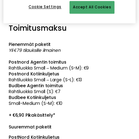
toimitusajat ovat voimassa tilauksesi lähettämisestä.
Cookie Settings
Accept All Cookies
Käsittely- ja toimitusaikojen tiedot löytyvät
käyttöehdoistamme.
Toimitusmaksu
Pienemmät paketit
Yli €79 tilauksille ilmainen
Postnord Agentin toimitus
Rahtiluokka Small – Medium (S-M): €9
Postnord Kotiinkuljetus
Rahtiluokka Small – Large (S-L): €13
Budbee Agentin toimitus
Rahtiluokka Small (S): €7
Budbee Kotiinkuljetus
Small-Medium (S-M): €10
+ €6,90 Pikakäsittely*
Suuremmat paketit
PostNord Kotiinkuljetus