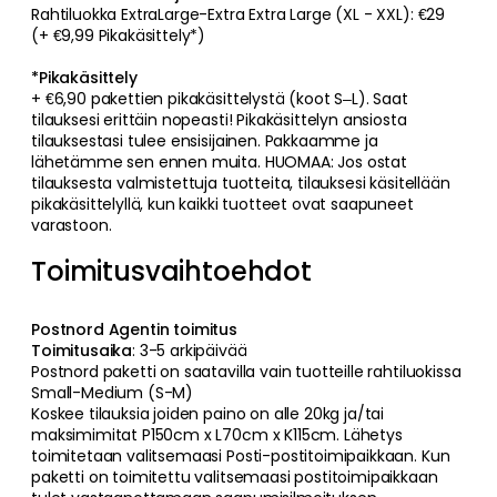
Rahtiluokka ExtraLarge-Extra Extra Large (XL - XXL): €29
(+ €9,99 Pikakäsittely*)
*Pikakäsittely
+ €6,90
pakettien pikakäsittelystä (koot S–L). Saat
tilauksesi erittäin nopeasti! Pikakäsittelyn ansiosta
tilauksestasi tulee ensisijainen. Pakkaamme ja
lähetämme sen ennen muita. HUOMAA: Jos ostat
tilauksesta valmistettuja tuotteita, tilauksesi käsitellään
pikakäsittelyllä, kun kaikki tuotteet ovat saapuneet
varastoon.
Toimitusvaihtoehdot
Postnord Agentin toimitus
Toimitusaika
: 3-5 arkipäivää
Postnord paketti on saatavilla vain tuotteille rahtiluokissa
Small-Medium (S-M)
Koskee tilauksia joiden paino on alle 20kg ja/tai
maksimimitat P150cm x L70cm x K115cm. Lähetys
toimitetaan valitsemaasi Posti-postitoimipaikkaan. Kun
paketti on toimitettu valitsemaasi postitoimipaikkaan