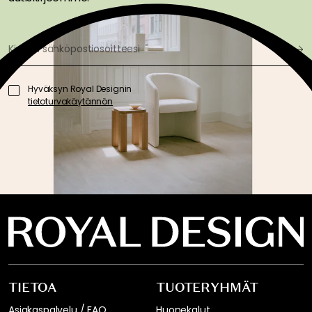
Hyväksyn Royal Designin
tietoturvakäytännön
TIETOA
TUOTERYHMÄT
Asiakaspalvelu / FAQ
Huonekalut