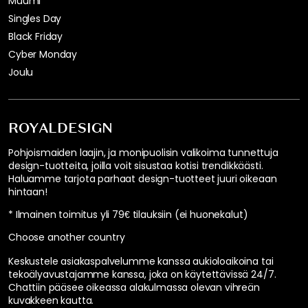
Muumi
Singles Day
Black Friday
Cyber Monday
Joulu
ROYALDESIGN
Pohjoismaiden laajin, ja monipuolisin valikoima tunnettuja
design-tuotteita, joilla voit sisustaa kotisi trendikkäästi.
Haluamme tarjota parhaat design-tuotteet juuri oikeaan
hintaan!
* Ilmainen toimitus yli 79€ tilauksiin (ei huonekalut)
Choose another country
Keskustele asiakaspalvelumme kanssa aukioloaikoina tai
tekoälyavustajamme kanssa, joka on käytettävissä 24/7.
Chattiin pääsee oikeassa alakulmassa olevan vihreän
kuvakkeen kautta.