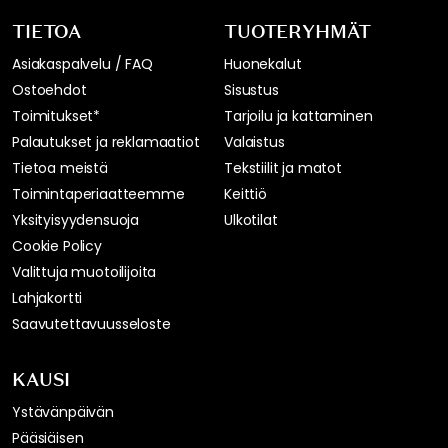
TIETOA
TUOTERYHMÄT
Asiakaspalvelu / FAQ
Huonekalut
Ostoehdot
Sisustus
Toimitukset*
Tarjoilu ja kattaminen
Palautukset ja reklamaatiot
Valaistus
Tietoa meistä
Tekstiilit ja matot
Toimintaperiaatteemme
Keittiö
Yksityisyydensuoja
Ulkotilat
Cookie Policy
Valittuja muotoilijoita
Lahjakortti
Saavutettavuusseloste
KAUSI
Ystävänpäivän
Pääsiäisen