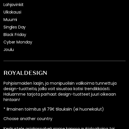
Lahjavinkit
Ulkokausi
Muumi
Singles Day
Black Friday
Cyber Monday
Joulu
ROYALDESIGN
Pohjoismaiden laajin, ja monipuolisin valikoima tunnettuja
design-tuotteita, joilla voit sisustaa kotisi trendikkäästi.
Haluamme tarjota parhaat design-tuotteet juuri oikeaan
hintaan!
* Ilmainen toimitus yli 79€ tilauksiin (ei huonekalut)
Choose another country
Keskustele asiakaspalvelumme kanssa aukioloaikoina tai