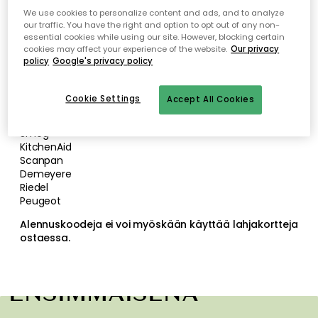
We use cookies to personalize content and ads, and to analyze
Crème Atelier
our traffic. You have the right and option to opt out of any non-
essential cookies while using our site. However, blocking certain
Mateus
cookies may affect your experience of the website.
Our privacy
String
policy
Google's privacy policy
Fiam
Brafab
Fermob
Cookie Settings
Accept All Cookies
Dusty Deco
Grythyttan Stålmöbler
Smeg
KitchenAid
Scanpan
Demeyere
Riedel
Peugeot
Alennuskoodeja ei voi myöskään käyttää lahjakortteja
ostaessa.
SAA INSPIRAATIOTA &
TARJOUKSIA
ENSIMMÄISENÄ