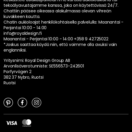
tekoälyavustajamme kanssa, joka on käytettävissä 24/7.
Chattiin pääsee oikeassa alakulmassa olevan vihreän
kuvakkeen kautta.
Chatin aukioloajat henkilökohtaisella palvelulla:
Maanantai -
Perjantai 10:00 - 14:00
info@royaldesign.fi
Maanantai - Perjantai 10:00 - 14:00
+358 9 42725022
*Joskus saattaa käydä niin, että voimme olla avuksi vain
englanniksi.
Yritysnimi: Royal Design Group AB
Arvonlisäverotunniste: SE556573-242601
Porfyrvägen 2
382 37 Nybro, Ruotsi
Ruotsi