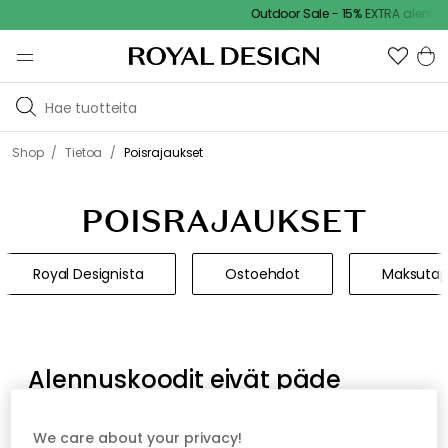
Outdoor Sale - 15% EXTRA alennus 
/
/
Shop
Tietoa
Poisrajaukset
POISRAJAUKSET
Royal Designista
Ostoehdot
Maksutap
Alennuskoodit eivät päde
seuraaviin tuotemerkkeihin, ellei
muuta erikseen todeta:
We care about your privacy!