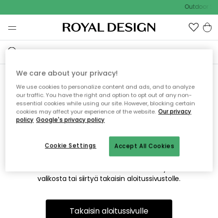
Outdoor Sal
We care about your privacy!
We use cookies to personalize content and ads, and to analyze
Emme valitettavasti löydä
our traffic. You have the right and option to opt out of any non-
essential cookies while using our site. However, blocking certain
etsimääsi sivua
cookies may affect your experience of the website.
Our privacy
policy
Google's privacy policy
Cookie Settings
Accept All Cookies
Tämä voi johtua siitä, että sivua ei enää ole tai siitä, että se
on siirretty muualle. Pahoittelemme tästä mahdollisesti
aiheutunutta häiriötä. Voit kokeilla uudelleen yllä olevasta
valikosta tai siirtyä takaisin aloitussivustolle.
Takaisin aloitussivulle