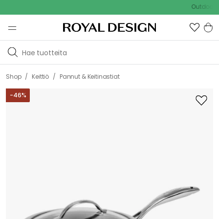
Outdoor Sale - 
/
/
Shop
Keittiö
Pannut & Keitinastiat
-
46
%