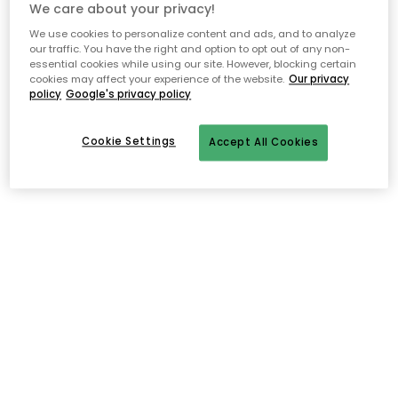
We care about your privacy!
We use cookies to personalize content and ads, and to analyze
Ilmainen toimitus yli 79 €*
our traffic. You have the right and option to opt out of any non-
essential cookies while using our site. However, blocking certain
Nopeat ja joustavat toimitukset
cookies may affect your experience of the website.
Our privacy
policy
Google's privacy policy
Avoin palautusoikeus 30 päivän ajan
Cookie Settings
Accept All Cookies
Kuvaus
Sauté-pannussa
Scanpan
-tuotemerkiltä on
elegantti
,
tanskalainen
muotoilu
peilikiillotetulla
huolittelulla
. Se on
elegantti
ja siinä on
toimitettu
lasikansi
yksityiskohdilla