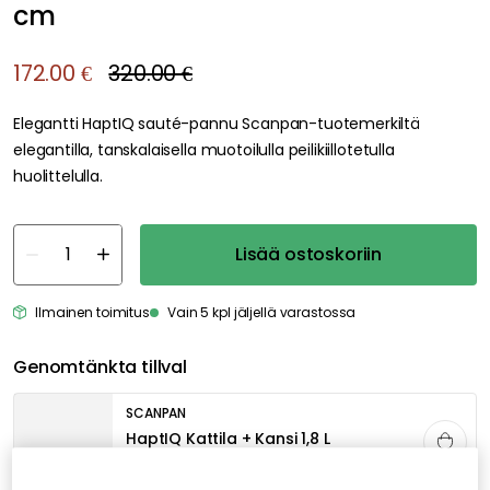
cm
172.00 €
320.00 €
Elegantti HaptIQ sauté-pannu Scanpan-tuotemerkiltä
elegantilla, tanskalaisella muotoilulla peilikiillotetulla
huolittelulla.
Lisää ostoskoriin
Ilmainen toimitus
Vain 5 kpl jäljellä varastossa
Genomtänkta tillval
SCANPAN
HaptIQ Kattila + Kansi 1,8 L
146.00 €