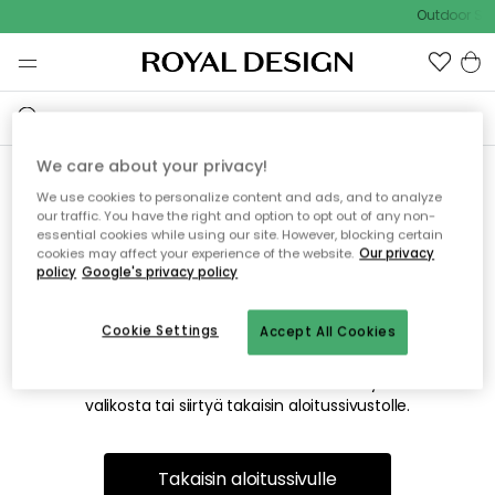
Outdoor Sal
We care about your privacy!
We use cookies to personalize content and ads, and to analyze
Emme valitettavasti löydä
our traffic. You have the right and option to opt out of any non-
essential cookies while using our site. However, blocking certain
etsimääsi sivua
cookies may affect your experience of the website.
Our privacy
policy
Google's privacy policy
Cookie Settings
Accept All Cookies
Tämä voi johtua siitä, että sivua ei enää ole tai siitä, että se
on siirretty muualle. Pahoittelemme tästä mahdollisesti
aiheutunutta häiriötä. Voit kokeilla uudelleen yllä olevasta
valikosta tai siirtyä takaisin aloitussivustolle.
Takaisin aloitussivulle