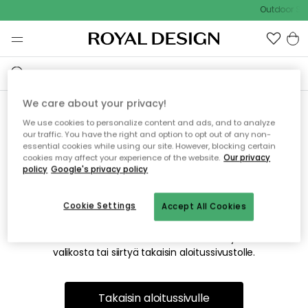
Outdoor Sal
We care about your privacy!
We use cookies to personalize content and ads, and to analyze
Emme valitettavasti löydä
our traffic. You have the right and option to opt out of any non-
essential cookies while using our site. However, blocking certain
etsimääsi sivua
cookies may affect your experience of the website.
Our privacy
policy
Google's privacy policy
Cookie Settings
Accept All Cookies
Tämä voi johtua siitä, että sivua ei enää ole tai siitä, että se
on siirretty muualle. Pahoittelemme tästä mahdollisesti
aiheutunutta häiriötä. Voit kokeilla uudelleen yllä olevasta
valikosta tai siirtyä takaisin aloitussivustolle.
Takaisin aloitussivulle