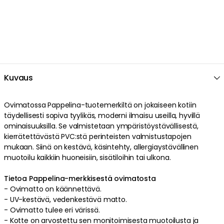
Kuvaus
Ovimatossa
Pappelina
-tuotemerkiltä on
jokaiseen kotiin
täydellisesti sopiva
tyylikäs
,
moderni
ilmaisu
useilla
,
hyvillä
ominaisuuksilla
. Se valmistetaan
ympäristöystävällisestä
,
kierrätettävästä
PVC:stä
perinteisten valmistustapojen
mukaan
. Siinä on
kestävä
,
käsintehty
,
allergiaystävällinen
muotoilu
kaikkiin huoneisiin, sisätiloihin tai ulkona
.
Tietoa Pappelina-merkkisestä ovimatosta
-
Ovimatto on käännettävä.
-
UV-kestävä
,
vedenkestävä
matto
.
-
Ovimatto tulee eri värissä.
-
Kotte on arvostettu sen monitoimisesta muotoilusta ja