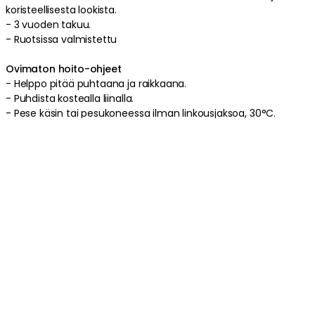
koristeellisesta lookista.
-
3 vuoden takuu.
-
Ruotsissa
valmistettu
Ovimaton hoito-ohjeet
-
Helppo pitää puhtaana ja raikkaana
.
-
Puhdista kostealla liinalla
.
-
Pese käsin tai pesukoneessa ilman linkousjaksoa, 30°C
.
Tuotetiedot
Tuotemerkistä