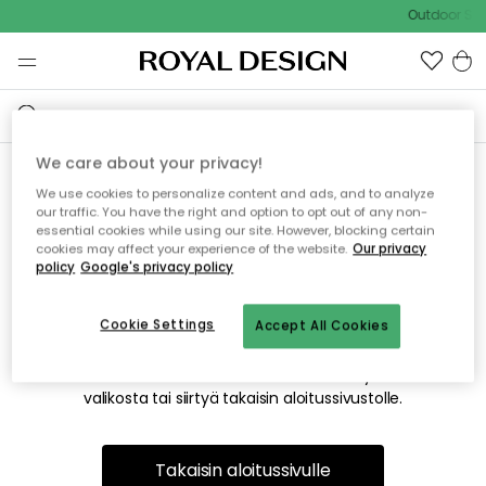
Outdoor Sal
We care about your privacy!
We use cookies to personalize content and ads, and to analyze
Emme valitettavasti löydä
our traffic. You have the right and option to opt out of any non-
essential cookies while using our site. However, blocking certain
etsimääsi sivua
cookies may affect your experience of the website.
Our privacy
policy
Google's privacy policy
Cookie Settings
Accept All Cookies
Tämä voi johtua siitä, että sivua ei enää ole tai siitä, että se
on siirretty muualle. Pahoittelemme tästä mahdollisesti
aiheutunutta häiriötä. Voit kokeilla uudelleen yllä olevasta
valikosta tai siirtyä takaisin aloitussivustolle.
Takaisin aloitussivulle