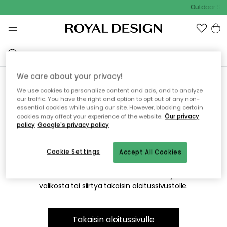
Outdoor Sal
We care about your privacy!
We use cookies to personalize content and ads, and to analyze
Emme valitettavasti löydä
our traffic. You have the right and option to opt out of any non-
essential cookies while using our site. However, blocking certain
etsimääsi sivua
cookies may affect your experience of the website.
Our privacy
policy
Google's privacy policy
Cookie Settings
Accept All Cookies
Tämä voi johtua siitä, että sivua ei enää ole tai siitä, että se
on siirretty muualle. Pahoittelemme tästä mahdollisesti
aiheutunutta häiriötä. Voit kokeilla uudelleen yllä olevasta
valikosta tai siirtyä takaisin aloitussivustolle.
Takaisin aloitussivulle