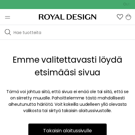
Outdoo
Emme valitettavasti löydä
etsimääsi sivua
Tämä voi johtua siitä, että sivua ei enää ole tai siitä, että se
on siirretty muualle. Pahoittelemme tästä mahdollisesti
aiheutunutta häiriötä. Voit kokeilla uudelleen yllä olevasta
valikosta tai siirtyä takaisin aloitussivustolle.
Takaisin aloitussivulle