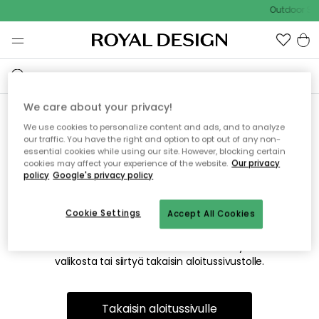
Outdoor Sal
We care about your privacy!
We use cookies to personalize content and ads, and to analyze
Emme valitettavasti löydä
our traffic. You have the right and option to opt out of any non-
essential cookies while using our site. However, blocking certain
etsimääsi sivua
cookies may affect your experience of the website.
Our privacy
policy
Google's privacy policy
Cookie Settings
Accept All Cookies
Tämä voi johtua siitä, että sivua ei enää ole tai siitä, että se
on siirretty muualle. Pahoittelemme tästä mahdollisesti
aiheutunutta häiriötä. Voit kokeilla uudelleen yllä olevasta
valikosta tai siirtyä takaisin aloitussivustolle.
Takaisin aloitussivulle