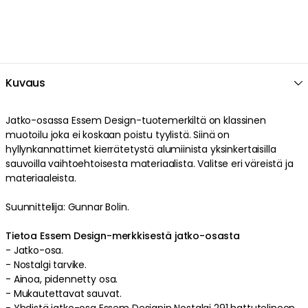
Kuvaus
Jatko-osassa
Essem Design
-tuotemerkiltä on
klassinen
muotoilu
joka ei koskaan poistu tyylistä
. Siinä on
hyllynkannattimet
kierrätetystä alumiinista
yksinkertaisilla
sauvoilla
vaihtoehtoisesta
materiaalista
.
Valitse eri väreistä ja
materiaaleista
.
Suunnittelija: Gunnar Bolin.
Tietoa Essem Design-merkkisestä jatko-osasta
-
Jatko-osa
.
- Nostalgi tarvike.
-
Ainoa
,
pidennetty
osa
.
-
Mukautettavat
sauvat
.
-
Yhdistä jatko-osa Essem Designin Nostalgi 291 hattutelineen