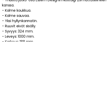
kanssa.
- Kolme
koukkua
.
- Kolme
sauvaa
.
- Yksi
hyllynkannatin
.
-
Ruuvit eivät sisälly.
-
Syvyys: 324 mm.
-
Leveys: 1000 mm.
-
Korkeus: 188 mm.
-
Tätä tuotetta ei toimiteta koottuna
.
-
Ruotsissa
suunniteltu
Jatko-osan hoito-ohjeet
-
Puhdista kostealla liinalla
.
-
Kuivaa huolellisesti
.
Kiillota tuotetta säännöllisesti alkuperäisen viimeistelyn
säilyttämiseksi.