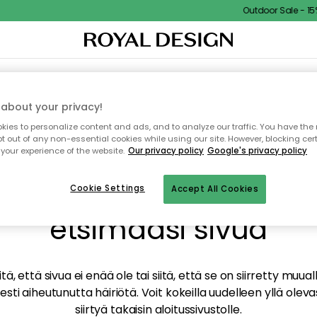
Outdoor Sale - 15% 
TAUS
SISUSTUS
TEKSTIILIT & MATOT
KEITTIÖ
SÄILYTYS
ULKOKALUSTEET
about your privacy!
ies to personalize content and ads, and to analyze our traffic. You have the 
pt out of any non-essential cookies while using our site. However, blocking cer
your experience of the website.
Our privacy policy
Google's privacy policy
mme valitettavasti löy
Cookie Settings
Accept All Cookies
etsimääsi sivua
tä, että sivua ei enää ole tai siitä, että se on siirretty mu
sti aiheutunutta häiriötä. Voit kokeilla uudelleen yllä oleva
siirtyä takaisin aloitussivustolle.