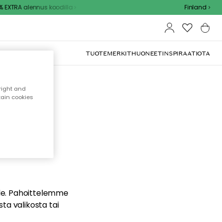
EXTRA alennus koodilla
Finland
TUOTEMERKIT
HUONEET
INSPIRAATIOTA
right and
tain cookies
dä
ualle. Pahoittelemme
sta valikosta tai