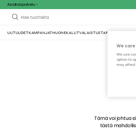
Asiakaspalvelu
UUTUUDET
KAMPANJAT
HUONEKALUT
VALAISTUS
TARJOILU JA KAT
We care 
We use cook
option to o
may affect 
E
Tämä voi johtua sii
tästä mahdollise