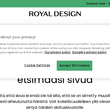
Outdoor Sale - 15%
TAUS
SISUSTUS
TEKSTIILIT & MATOT
KEITTIÖ
SÄILYTYS
ULKOKALUSTEET
about your privacy!
ies to personalize content and ads, and to analyze our traffic. You have the 
pt out of any non-essential cookies while using our site. However, blocking cer
your experience of the website.
Our privacy policy
Google's privacy policy
mme valitettavasti löy
Cookie Settings
Accept All Cookies
etsimääsi sivua
tä, että sivua ei enää ole tai siitä, että se on siirretty mu
sti aiheutunutta häiriötä. Voit kokeilla uudelleen yllä oleva
siirtyä takaisin aloitussivustolle.