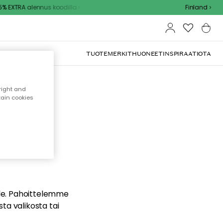
 EXTRA alennus koodilla
Finland
TUOTEMERKIT
HUONEET
INSPIRAATIOTA
right and
tain cookies
dä
ualle. Pahoittelemme
sta valikosta tai