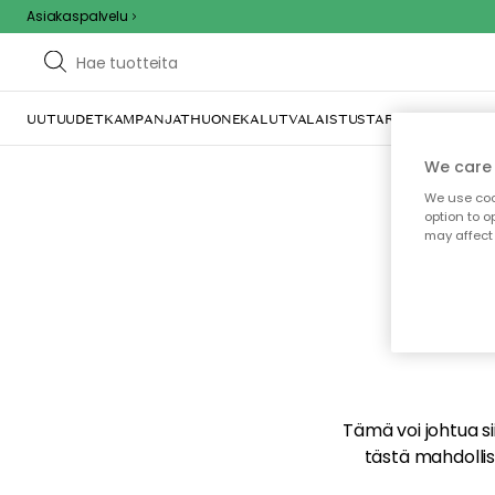
Asiakaspalvelu
UUTUUDET
KAMPANJAT
HUONEKALUT
VALAISTUS
TARJOILU JA KAT
We care 
We use cook
option to o
may affect 
E
Tämä voi johtua sii
tästä mahdollise