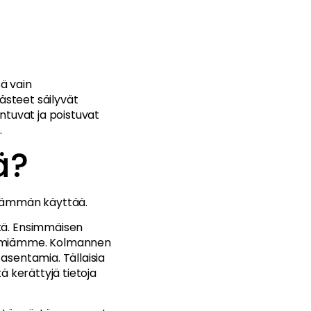
sä vain
ästeet säilyvät
ntuvat ja poistuvat
.
ä?
vämmän käyttää.
ä. Ensimmäisen
tämiämme. Kolmannen
asentamia. Tällaisia
ä kerättyjä tietoja