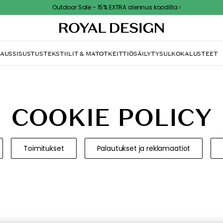
Outdoor Sale - 15% EXTRA alennus koodilla
TAUS
SISUSTUS
TEKSTIILIT & MATOT
KEITTIÖ
SÄILYTYS
ULKOKALUSTEET
COOKIE POLICY
Toimitukset
Palautukset ja reklamaatiot