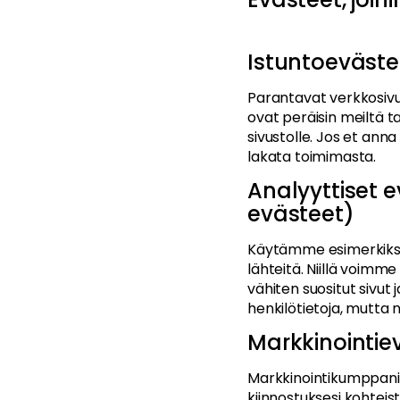
Istuntoeväste
Parantavat verkkosiv
ovat peräisin meiltä t
sivustolle. Jos et anna
lakata toimimasta.
Analyyttiset 
evästeet)
Käytämme esimerkiksi G
lähteitä. Niillä voim
vähiten suositut sivut
henkilötietoja, mutta 
Markkinointie
Markkinointikumppanim
kiinnostuksesi kohteis