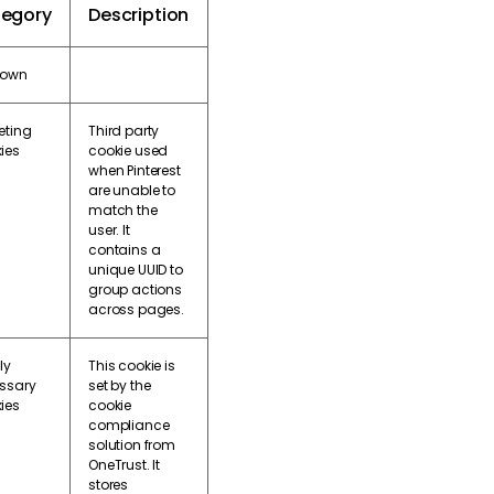
egory
Description
nown
eting
Third party
ies
cookie used
when Pinterest
are unable to
match the
user. It
contains a
unique UUID to
group actions
across pages.
ly
This cookie is
ssary
set by the
ies
cookie
compliance
solution from
OneTrust. It
stores