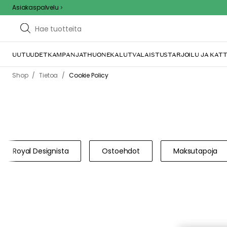
Asiakaspalvelu
UUTUUDET
KAMPANJAT
HUONEKALUT
VALAISTUS
TARJOILU JA KAT
/
/
Shop
Tietoa
Cookie Policy
Royal Designista
Ostoehdot
Maksutapoja