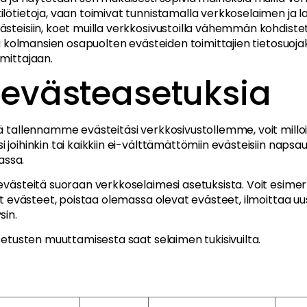
lötietoja, vaan toimivat tunnistamalla verkkoselaimen ja la
steisiin, koet muilla verkkosivustoilla vähemmän kohdistet
oja kolmansien osapuolten evästeiden toimittajien tietosuoj
mittajaan.
evästeasetuksia
ä tallennamme evästeitäsi verkkosivustollemme, voit millo
 joihinkin tai kaikkiin ei-välttämättömiin evästeisiin napsa
ssa.
evästeitä suoraan verkkoselaimesi asetuksista. Voit esimerki
det evästeet, poistaa olemassa olevat evästeet, ilmoittaa uus
sin.
asetusten muuttamisesta saat selaimen tukisivuilta.