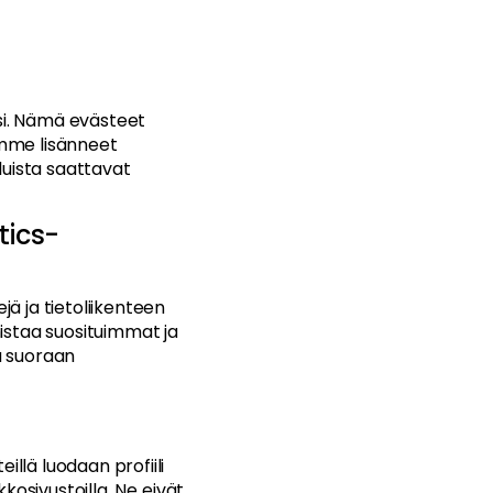
si. Nämä evästeet
lemme lisänneet
eluista saattavat
tics-
ä ja tietoliikenteen
istaa suosituimmat ja
na suoraan
llä luodaan profiili
kosivustoilla. Ne eivät