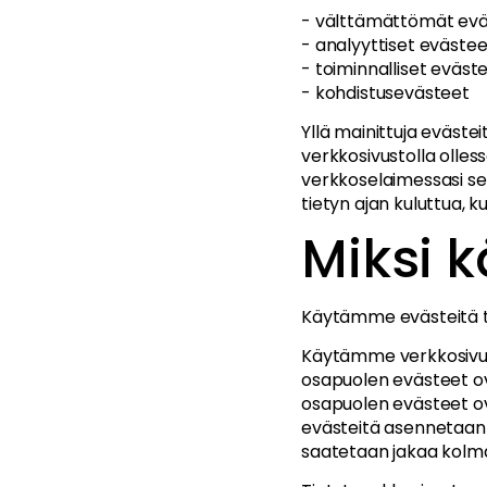
- välttämättömät ev
- analyyttiset eväste
- toiminnalliset eväst
- kohdistusevästeet
Yllä mainittuja eväste
verkkosivustolla olles
verkkoselaimessasi sen
tietyn ajan kuluttua, k
Miksi 
Käytämme evästeitä 
Käytämme verkkosivu
osapuolen evästeet 
osapuolen evästeet ov
evästeitä asennetaan a
saatetaan jakaa kolman