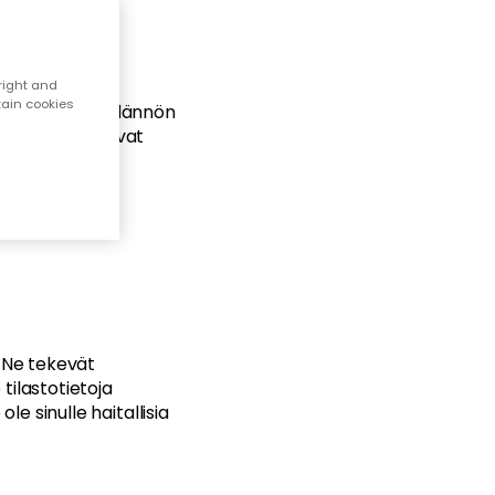
right and
tain cookies
ttavan lainsäädännön
rrottava seuraavat
. Ne tekevät
ilastotietoja
le sinulle haitallisia