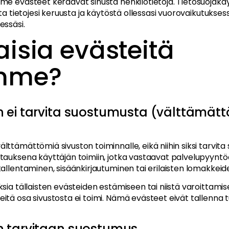
me evästeet keräävät sinusta henkilötietoja. Tietosuoja
sta tietojesi keruusta ja käytöstä ollessasi vuorovaikutuks
essäsi.
isia evästeitä
mme?
hin ei tarvita suostumusta (välttämät
ttämättömiä sivuston toiminnalle, eikä niihin siksi tarvita
tauksena käyttäjän toimiin, jotka vastaavat palvelupyyntöä
tallentaminen, sisäänkirjautuminen tai erilaisten lomakkei
sia tällaisten evästeiden estämiseen tai niistä varoittami
tä osa sivustosta ei toimi. Nämä evästeet eivät tallenna t
hin tarvitaan suostumus