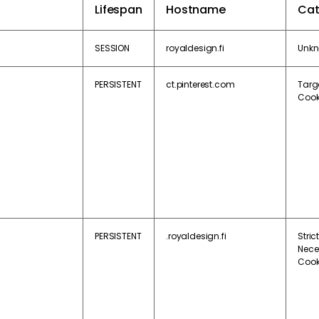
Lifespan
Hostname
Cat
SESSION
royaldesign.fi
Unk
PERSISTENT
ct.pinterest.com
Targ
Cook
PERSISTENT
.royaldesign.fi
Strict
Nece
Cook