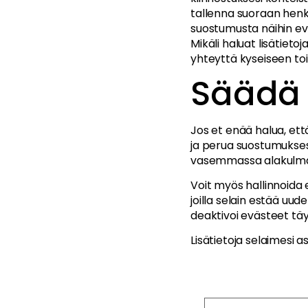
tallenna suoraan henki
suostumusta näihin evä
Mikäli haluat lisätiet
yhteyttä kyseiseen toi
Säädä 
Jos et enää halua, ett
ja perua suostumuksesi
vasemmassa alakulma
Voit myös hallinnoida 
joilla selain estää uu
deaktivoi evästeet täy
Lisätietoja selaimesi 