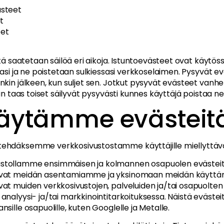
ästeet
et
eet
itä saatetaan säilöä eri aikoja. Istuntoevästeet ovat käytös
sasi ja ne poistetaan sulkiessasi verkkoselaimen. Pysyvät ev
kin jälkeen, kun suljet sen. Jotkut pysyvät evästeet vanhe
un taas toiset säilyvät pysyvästi kunnes käyttäjä poistaa ne
käytämme evästeit
tehdäksemme verkkosivustostamme käyttäjille miellyttä
stollamme ensimmäisen ja kolmannen osapuolen evästeit
ovat meidän asentamiamme ja yksinomaan meidän käyt
at muiden verkkosivustojen, palveluiden ja/tai osapuolten 
nalyysi- ja/tai markkinointitarkoituksessa. Näistä evästeit
sille osapuolille, kuten Googlelle ja Metalle.