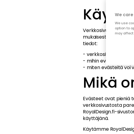
Käytäm
We care 
We use cook
option to o
Verkkosivustomme hyö
may affect 
mukaisesti kaikille, j
tiedot:
- verkkosivusto käytt
- mihin evästeitä käy
- miten evästeitä voi 
Mikä o
Evästeet ovat pieniä t
verkkosivustosta pare
RoyalDesign.fi-sivuston
käyttäjänä.
Käytämme RoyalDesign.f