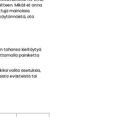
itteen. Mikäli et anna
tuja mainoksia.
akäytännöistä, ota
in tahansa kieltäytyä
uttamalla painiketta
ksi valita asetuksia,
ista evästeistä tai