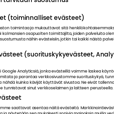
et (toiminnalliset evästeet)
uston toimintaa ja mukauttavat sitä henkilökohtaisemmak
ai kolmansien osapuolten toimittajilta, joiden palveluita o
 suostumusta näihin evästeisiin, jotkin tai kaikki näistä palv
evästeet (suorituskykyevästeet, Analy
oogle Analyticsiä, jonka evästeillä voimme laskea käyntej
me mitata ja parantaa verkkosivustomme suorituskykyä, tunn
 ja nähdä kuinka kävijät käyttävät sivustoa. Ne eivät tallen
ne tunnistavat sinut verkkoselaimen ja laitteen perusteella.
västeet
me saattavat asentaa näitä evästeitä. Markkinointievästei
ta ja näytetään sen mukaisesti sopivia mainoksia muilla verk