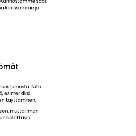
käytännöstämme saat
essa kanssamme ja
tömät
 suostumusta. Niitä
, esimerkiksi
den täyttäminen.
seen, mutta ilman
unnistettavia