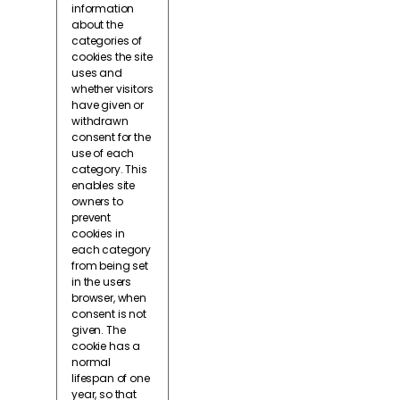
information
about the
categories of
cookies the site
uses and
whether visitors
have given or
withdrawn
consent for the
use of each
category. This
enables site
owners to
prevent
cookies in
each category
from being set
in the users
browser, when
consent is not
given. The
cookie has a
normal
lifespan of one
year, so that