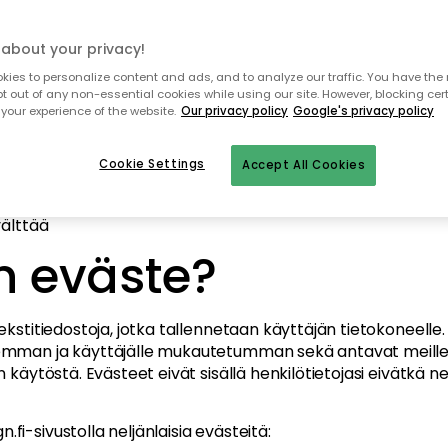
me evästeitä
about your privacy!
ies to personalize content and ads, and to analyze our traffic. You have the 
pt out of any non-essential cookies while using our site. However, blocking cer
dyntää evästeitä. Sähköistä viestintää koskevan sovelle
your experience of the website.
Our privacy policy
Google's privacy policy
otka käyvät evästeitä hyödyntävällä verkkosivustolla on ke
Cookie Settings
Accept All Cookies
ää evästeitä
tetään
välttää
n eväste?
ekstitiedostoja, jotka tallennetaan käyttäjän tietokoneelle
mman ja käyttäjälle mukautetumman sekä antavat meille t
 käytöstä. Evästeet eivät sisällä henkilötietojasi eivätkä ne o
i-sivustolla neljänlaisia evästeitä: