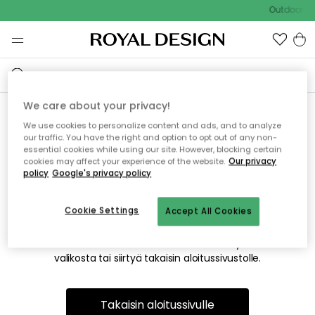
Outdoor Sa
We care about your privacy!
We use cookies to personalize content and ads, and to analyze
Emme valitettavasti löydä
our traffic. You have the right and option to opt out of any non-
essential cookies while using our site. However, blocking certain
etsimääsi sivua
cookies may affect your experience of the website.
Our privacy
policy
Google's privacy policy
Cookie Settings
Accept All Cookies
Tämä voi johtua siitä, että sivua ei enää ole tai siitä, että se
on siirretty muualle. Pahoittelemme tästä mahdollisesti
aiheutunutta häiriötä. Voit kokeilla uudelleen yllä olevasta
valikosta tai siirtyä takaisin aloitussivustolle.
Takaisin aloitussivulle