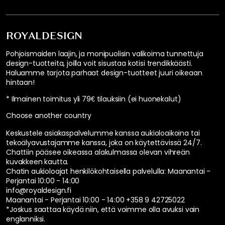
ROYALDESIGN
Pohjoismaiden laajin, ja monipuolisin valikoima tunnettuja
design-tuotteita, joilla voit sisustaa kotisi trendikkäästi.
Haluamme tarjota parhaat design-tuotteet juuri oikeaan
hintaan!
* Ilmainen toimitus yli 79€ tilauksiin (ei huonekalut)
Choose another country
Keskustele asiakaspalvelumme kanssa aukioloaikoina tai
tekoälyavustajamme kanssa, joka on käytettävissä 24/7.
Chattiin pääsee oikeassa alakulmassa olevan vihreän
kuvakkeen kautta.
Chatin aukioloajat henkilökohtaisella palvelulla:
Maanantai -
Perjantai 10:00 - 14:00
info@royaldesign.fi
Maanantai - Perjantai 10:00 - 14:00
+358 9 42725022
*Joskus saattaa käydä niin, että voimme olla avuksi vain
englanniksi.