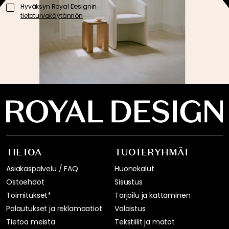
Hyväksyn Royal Designin
tietoturvakäytännön
TIETOA
TUOTERYHMÄT
Asiakaspalvelu / FAQ
Huonekalut
Ostoehdot
Sisustus
Toimitukset*
Tarjoilu ja kattaminen
Palautukset ja reklamaatiot
Valaistus
Tietoa meistä
Tekstiilit ja matot