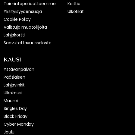
Toimintaperiaatteemme
Keittiö
Yksityisyydensuoja
Ulkotilat
Cookie Policy
Valittuja muotoilijoita
Lahjakortti
Saavutettavuusseloste
KAUSI
Ystävänpäivän
Pääsiäisen
Lahjavinkit
Ulkokausi
Muumi
Singles Day
Black Friday
Cyber Monday
Joulu