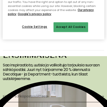
our traffic. You have the right and option to opt out of any non-
Tuotteita ei löytynyt.
essential cookies while using our site. However, blocking certain
cookies may affect your experience of the website.
Our privacy
policy
Google's privacy policy
Cookie Settings
Accept All Cookies
SAA INSPIRAATIOTA &
TARJOUKSIA
ENSIMMÄISENÄ
Saa inspiraatiota, uutisia ja valikoituja tarjouksia suoraan
sähköpostiisi. Juuri nyt tarjoamme 20 % alennusta
Decotique- ja Department-tuotteista, kun tilaat
uutiskirjeemme.