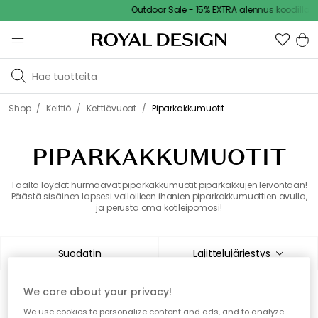
Outdoor Sale - 15% EXTRA alennus koodilla
/
/
/
Shop
Keittiö
Keittiövuoat
Piparkakkumuotit
PIPARKAKKUMUOTIT
Täältä löydät hurmaavat piparkakkumuotit piparkakkujen leivontaan!
Päästä sisäinen lapsesi valloilleen ihanien piparkakkumuottien avulla,
ja perusta oma kotileipomosi!
Suodatin
Lajittelujärjestys
We care about your privacy!
0 tuotetta
Näytä (48)
We use cookies to personalize content and ads, and to analyze