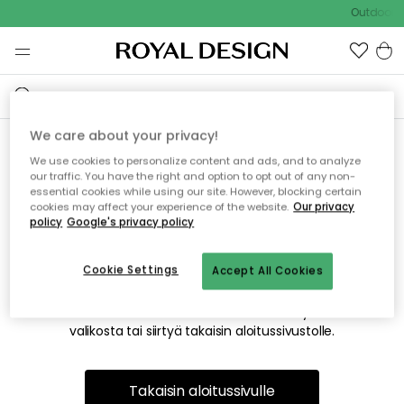
Outdoor S
We care about your privacy!
We use cookies to personalize content and ads, and to analyze
Emme valitettavasti löydä
our traffic. You have the right and option to opt out of any non-
essential cookies while using our site. However, blocking certain
etsimääsi sivua
cookies may affect your experience of the website.
Our privacy
policy
Google's privacy policy
Cookie Settings
Accept All Cookies
Tämä voi johtua siitä, että sivua ei enää ole tai siitä, että se
on siirretty muualle. Pahoittelemme tästä mahdollisesti
aiheutunutta häiriötä. Voit kokeilla uudelleen yllä olevasta
valikosta tai siirtyä takaisin aloitussivustolle.
Takaisin aloitussivulle