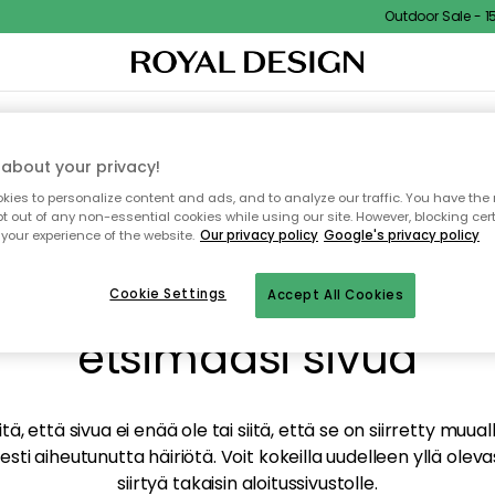
Outdoor Sale - 15%
TAUS
SISUSTUS
TEKSTIILIT & MATOT
KEITTIÖ
SÄILYTYS
ULKOKALUSTEET
about your privacy!
ies to personalize content and ads, and to analyze our traffic. You have the 
pt out of any non-essential cookies while using our site. However, blocking cer
your experience of the website.
Our privacy policy
Google's privacy policy
mme valitettavasti löy
Cookie Settings
Accept All Cookies
etsimääsi sivua
tä, että sivua ei enää ole tai siitä, että se on siirretty mu
sti aiheutunutta häiriötä. Voit kokeilla uudelleen yllä oleva
siirtyä takaisin aloitussivustolle.