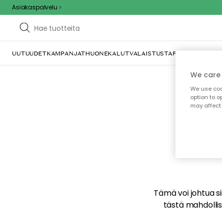
Asiakaspalvelu
UUTUUDET
KAMPANJAT
HUONEKALUT
VALAISTUS
TARJOILU JA KAT
We care 
We use cook
option to o
may affect 
E
Tämä voi johtua sii
tästä mahdollise