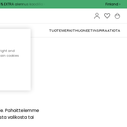
 EXTRA alennus koodilla
Finland
TUOTEMERKIT
HUONEET
INSPIRAATIOTA
right and
tain cookies
dä
ualle. Pahoittelemme
sta valikosta tai