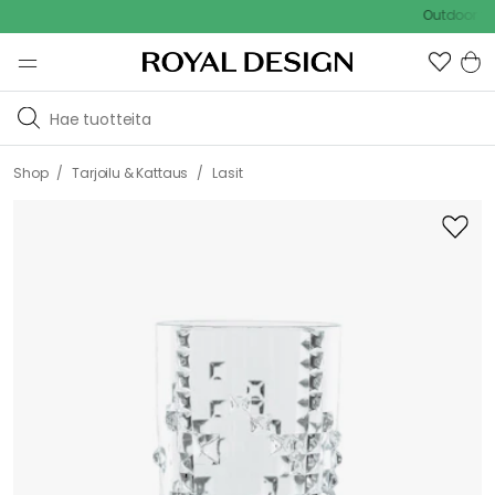
Outdoor Sale -
/
/
Shop
Tarjoilu & Kattaus
Lasit