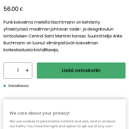
56.00 €
Punk kokoelma merkiltä Nachtmann on kehitetty
yhteistyössä maailman johtavan taide- ja designkoulun
lontoolaisen Central Saint Martinin kanssa. Suunnittelija Anke
Buchmann on luonut silmiinpistävän kokoelman
korkealaatuisia kristallilaseja,
Lisää ostoskoriin
Varastossa
Ilmainen toimitus yli 79 €*
We care about your privacy!
Nopeat ja joustavat toimitukset
We use cookies to personalize content and ads, and to analyze
Avoin palautusoikeus 30 päivän ajan
our traffic. You have the right and option to opt out of any non-