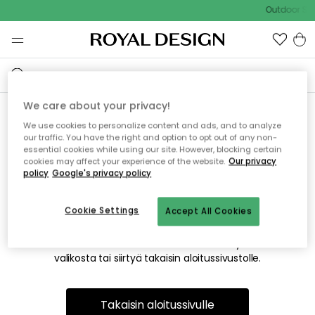
Outdoor Sal
We care about your privacy!
We use cookies to personalize content and ads, and to analyze
Emme valitettavasti löydä
our traffic. You have the right and option to opt out of any non-
essential cookies while using our site. However, blocking certain
etsimääsi sivua
cookies may affect your experience of the website.
Our privacy
policy
Google's privacy policy
Cookie Settings
Accept All Cookies
Tämä voi johtua siitä, että sivua ei enää ole tai siitä, että se
on siirretty muualle. Pahoittelemme tästä mahdollisesti
aiheutunutta häiriötä. Voit kokeilla uudelleen yllä olevasta
valikosta tai siirtyä takaisin aloitussivustolle.
Takaisin aloitussivulle