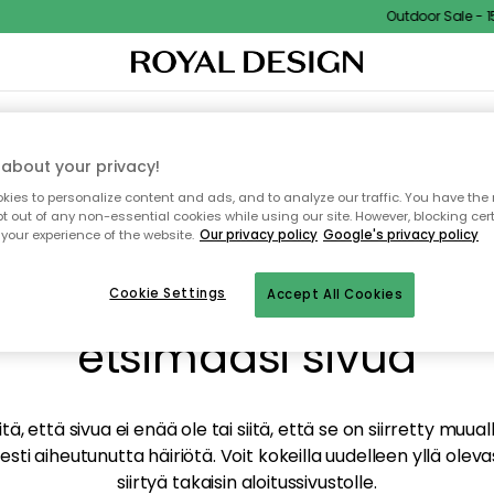
Outdoor Sale - 15%
TAUS
SISUSTUS
TEKSTIILIT & MATOT
KEITTIÖ
SÄILYTYS
ULKOKALUSTEET
about your privacy!
ies to personalize content and ads, and to analyze our traffic. You have the 
pt out of any non-essential cookies while using our site. However, blocking cer
your experience of the website.
Our privacy policy
Google's privacy policy
mme valitettavasti löy
Cookie Settings
Accept All Cookies
etsimääsi sivua
tä, että sivua ei enää ole tai siitä, että se on siirretty mu
sti aiheutunutta häiriötä. Voit kokeilla uudelleen yllä oleva
siirtyä takaisin aloitussivustolle.