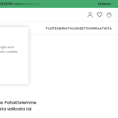
 EXTRA alennus koodilla
Finland
TUOTEMERKIT
HUONEET
INSPIRAATIOTA
right and
tain cookies
dä
ualle. Pahoittelemme
sta valikosta tai