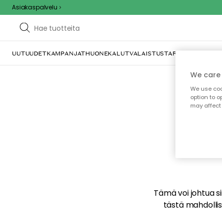
Asiakaspalvelu
UUTUUDET
KAMPANJAT
HUONEKALUT
VALAISTUS
TARJOILU JA KAT
We care 
We use cook
option to o
may affect 
E
Tämä voi johtua sii
tästä mahdollise