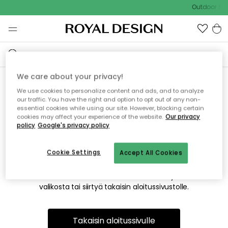
Outdoor Sal
We care about your privacy!
We use cookies to personalize content and ads, and to analyze
Emme valitettavasti löydä
our traffic. You have the right and option to opt out of any non-
essential cookies while using our site. However, blocking certain
etsimääsi sivua
cookies may affect your experience of the website.
Our privacy
policy
Google's privacy policy
Cookie Settings
Accept All Cookies
Tämä voi johtua siitä, että sivua ei enää ole tai siitä, että se
on siirretty muualle. Pahoittelemme tästä mahdollisesti
aiheutunutta häiriötä. Voit kokeilla uudelleen yllä olevasta
valikosta tai siirtyä takaisin aloitussivustolle.
Takaisin aloitussivulle