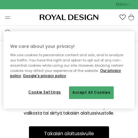
Outdoor Sal
We care about your privacy!
We use cookies to personalize content and ads, and to analyze
Emme valitettavasti löydä
our traffic. You have the right and option to opt out of any non-
essential cookies while using our site. However, blocking certain
etsimääsi sivua
cookies may affect your experience of the website.
Our privacy
policy
Google's privacy policy
Cookie Settings
Accept All Cookies
Tämä voi johtua siitä, että sivua ei enää ole tai siitä, että se
on siirretty muualle. Pahoittelemme tästä mahdollisesti
aiheutunutta häiriötä. Voit kokeilla uudelleen yllä olevasta
valikosta tai siirtyä takaisin aloitussivustolle.
Takaisin aloitussivulle