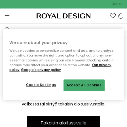
Outdoor S
We care about your privacy!
We use cookies to personalize content and ads, and to analyze
Emme valitettavasti löydä
our traffic. You have the right and option to opt out of any non-
essential cookies while using our site. However, blocking certain
etsimääsi sivua
cookies may affect your experience of the website.
Our privacy
policy
Google's privacy policy
Cookie Settings
Accept All Cookies
Tämä voi johtua siitä, että sivua ei enää ole tai siitä, että se
on siirretty muualle. Pahoittelemme tästä mahdollisesti
aiheutunutta häiriötä. Voit kokeilla uudelleen yllä olevasta
valikosta tai siirtyä takaisin aloitussivustolle.
Takaisin aloitussivulle