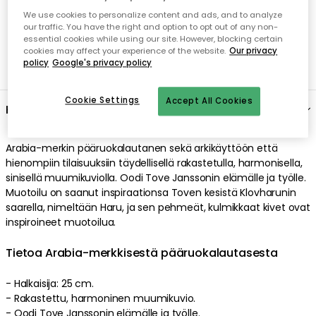
We use cookies to personalize content and ads, and to analyze
our traffic. You have the right and option to opt out of any non-
essential cookies while using our site. However, blocking certain
cookies may affect your experience of the website.
Our privacy
policy
Google's privacy policy
Cookie Settings
Accept All Cookies
Kuvaus
Arabia-merkin pääruokalautanen sekä arkikäyttöön että
hienompiin tilaisuuksiin täydellisellä rakastetulla, harmonisella,
sinisellä muumikuviolla. Oodi Tove Janssonin elämälle ja työlle.
Muotoilu on saanut inspiraationsa Toven kesistä Klovharunin
saarella, nimeltään Haru, ja sen pehmeät, kulmikkaat kivet ovat
inspiroineet muotoilua.
Tietoa Arabia-merkkisestä pääruokalautasesta
- Halkaisija: 25 cm.
- Rakastettu, harmoninen muumikuvio.
- Oodi Tove Janssonin elämälle ja työlle.