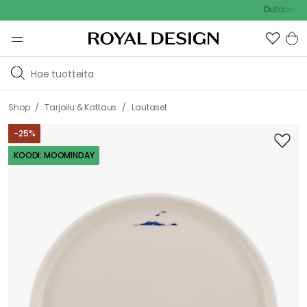
Outdoor Sale -
/
/
Shop
Tarjoilu & Kattaus
Lautaset
-
25
%
KOODI: MOOMINDAY