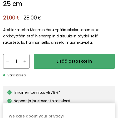
25 cm
21.00 €
28.00 €
Arabia-merkin Moomin Haru -pääruokalautanen sekä
arkikäyttöön että hienompiin tilaisuuksiin täydellisellä
rakastetulla, harmonisella, sinisellä muumikuviolla.
Lisää ostoskoriin
Varastossa
Ilmainen toimitus yli 79 €*
Nopeat ja joustavat toimitukset
Avoin palautusoikeus 30 päivän ajan
We care about your privacy!