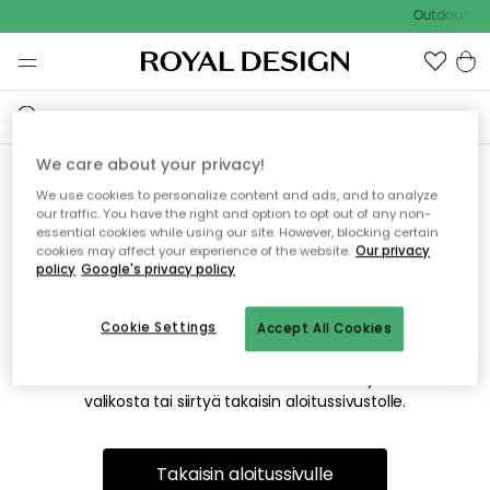
Outdoor Sal
We care about your privacy!
We use cookies to personalize content and ads, and to analyze
Emme valitettavasti löydä
our traffic. You have the right and option to opt out of any non-
essential cookies while using our site. However, blocking certain
etsimääsi sivua
cookies may affect your experience of the website.
Our privacy
policy
Google's privacy policy
Cookie Settings
Accept All Cookies
Tämä voi johtua siitä, että sivua ei enää ole tai siitä, että se
on siirretty muualle. Pahoittelemme tästä mahdollisesti
aiheutunutta häiriötä. Voit kokeilla uudelleen yllä olevasta
valikosta tai siirtyä takaisin aloitussivustolle.
Takaisin aloitussivulle