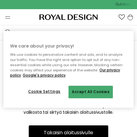
Outdoor Sal
We care about your privacy!
We use cookies to personalize content and ads, and to analyze
Emme valitettavasti löydä
our traffic. You have the right and option to opt out of any non-
essential cookies while using our site. However, blocking certain
etsimääsi sivua
cookies may affect your experience of the website.
Our privacy
policy
Google's privacy policy
Cookie Settings
Accept All Cookies
Tämä voi johtua siitä, että sivua ei enää ole tai siitä, että se
on siirretty muualle. Pahoittelemme tästä mahdollisesti
aiheutunutta häiriötä. Voit kokeilla uudelleen yllä olevasta
valikosta tai siirtyä takaisin aloitussivustolle.
Takaisin aloitussivulle