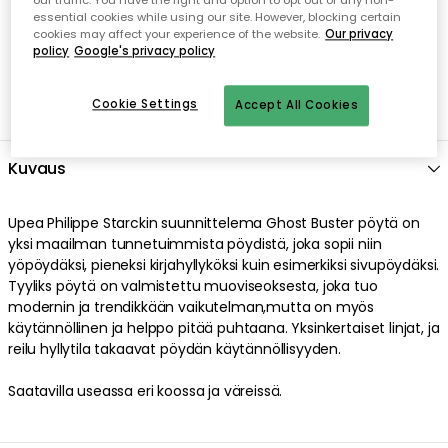
our traffic. You have the right and option to opt out of any non-
essential cookies while using our site. However, blocking certain
cookies may affect your experience of the website.
Our privacy
policy
Google's privacy policy
Cookie Settings
Accept All Cookies
Kuvaus
Upea Philippe Starckin suunnittelema Ghost Buster pöytä on
yksi maailman tunnetuimmista pöydistä, joka sopii niin
yöpöydäksi, pieneksi kirjahyllyköksi kuin esimerkiksi sivupöydäksi.
Tyyliks pöytä on valmistettu muoviseoksesta, joka tuo
modernin ja trendikkään vaikutelman,mutta on myös
käytännöllinen ja helppo pitää puhtaana. Yksinkertaiset linjat, ja
reilu hyllytila takaavat pöydän käytännöllisyyden.
Saatavilla useassa eri koossa ja väreissä.