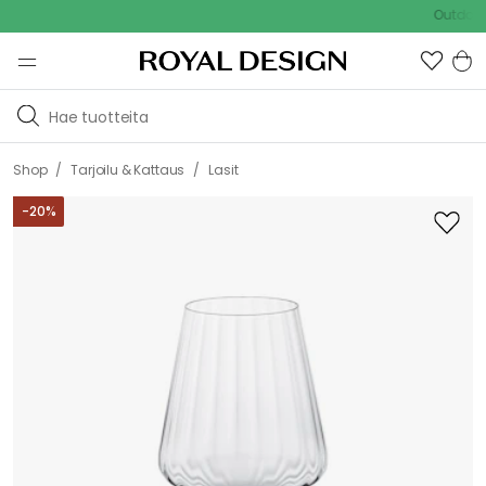
Outdoor Sale 
/
/
Shop
Tarjoilu & Kattaus
Lasit
-
20
%