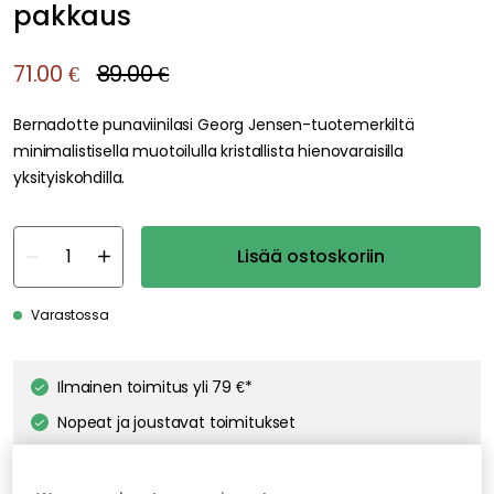
pakkaus
71.00 €
89.00 €
Bernadotte punaviinilasi Georg Jensen-tuotemerkiltä
minimalistisella muotoilulla kristallista hienovaraisilla
yksityiskohdilla.
Lisää ostoskoriin
Varastossa
Ilmainen toimitus yli 79 €*
Nopeat ja joustavat toimitukset
Avoin palautusoikeus 30 päivän ajan