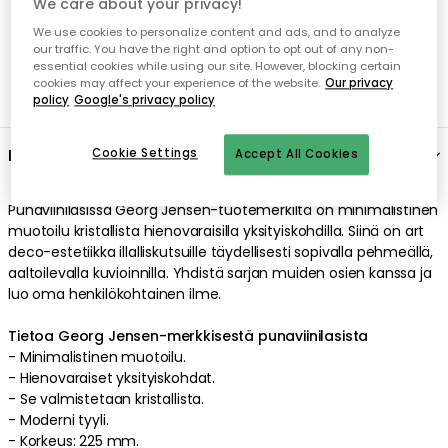
We care about your privacy!
We use cookies to personalize content and ads, and to analyze
our traffic. You have the right and option to opt out of any non-
essential cookies while using our site. However, blocking certain
cookies may affect your experience of the website.
Our privacy
policy
Google's privacy policy
Kuvaus
Cookie Settings
Accept All Cookies
Punaviinilasissa
Georg Jensen
-tuotemerkiltä on
minimalistinen
muotoilu
kristallista
hienovaraisilla
yksityiskohdilla
. Siinä on
art
deco-estetiikka
illalliskutsuille
täydellisesti sopivalla
pehmeällä
,
aaltoilevalla
kuvioinnilla
.
Yhdistä sarjan muiden osien kanssa ja
luo oma henkilökohtainen ilme
.
Tietoa Georg Jensen-merkkisestä punaviinilasista
-
Minimalistinen
muotoilu
.
-
Hienovaraiset
yksityiskohdat
.
- Se valmistetaan
kristallista
.
-
Moderni
tyyli
.
-
Korkeus: 225 mm.