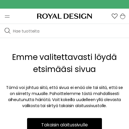
Out
Emme valitettavasti löydä
etsimääsi sivua
Tämä voi johtua siitä, että sivua ei enää ole tai siitä, että se
on siirretty muualle. Pahoittelemme tästä mahdollisesti
aiheutunutta häiriötä. Voit kokeilla uudelleen yllä olevasta
valikosta tai siirtyä takaisin aloitussivustolle.
Takaisin aloitussivulle