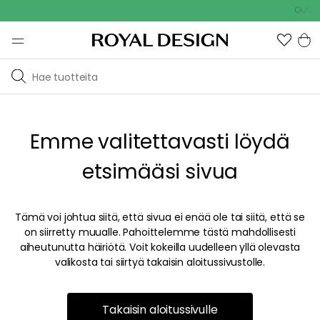
Outdoo
Emme valitettavasti löydä
etsimääsi sivua
Tämä voi johtua siitä, että sivua ei enää ole tai siitä, että se
on siirretty muualle. Pahoittelemme tästä mahdollisesti
aiheutunutta häiriötä. Voit kokeilla uudelleen yllä olevasta
valikosta tai siirtyä takaisin aloitussivustolle.
Takaisin aloitussivulle