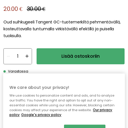
20.00 €
30.00 €
Oud suihkugeeli Tangent GC-tuotemerkiltä pehmentävällä,
kosteuttavalla tuntumalla virkistävällä efektillä ja puisella
tuoksulla.
Lisää ostoskoriin
Varastossa
We care about your privacy!
Ilmainen toimitus yli 79 €*
We use cookies to personalize content and ads, and to analyze
Nopeat ja joustavat toimitukset
our traffic. You have the right and option to opt out of any non-
essential cookies while using our site. However, blocking certain
Avoin palautusoikeus 30 päivän ajan
cookies may affect your experience of the website.
Our privacy
policy
Google's privacy policy