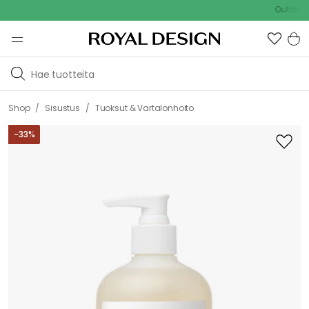
Outdoor Sal
/
/
Shop
Sisustus
Tuoksut & Vartalonhoito
-
33
%