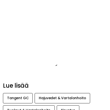
Potassium Olivate, Sodium Chloride, Tetrasodium Glutamate
Diacetate, Prunus Amygdalus Dulcis Oil, Hexyl Cinnamal,
Linalool, Limonene, Citronellol, Hydroxycitronellal.
Tuotetiedot
Tuotemerkistä
Liittyvät tiedot
Suositeltu sinulle