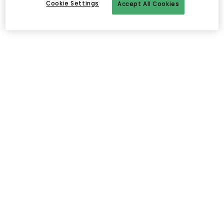
Cookie Settings
Accept All Cookies
Kuvaus
Suihkugeelissä
Tangent GC
-tuotemerkiltä on
pehmentävä
,
kosteuttava
tuntuma
virkistävällä
efektillä
ja
puisella
tuoksulla
.
Tietoa Tangent GC-merkkisestä suihkugeelistä
-
Oud
tuoksu
.
-
Ympäristöystävällinen
.
-
Tuoksuva
.
-
Kosteuttava
.
-
Pehmentävä
.
-
Tilavuus: 35 cl.
-
Ranskassa
valmistettu
Ingredients: Aqua, Potassium Cocoate, Glycerin, PEG-40
Hydrogenated Castor Oil, Parfum, Hydroxyethylcellulose,