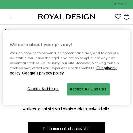
Outdoor Sal
We care about your privacy!
We use cookies to personalize content and ads, and to analyze
Emme valitettavasti löydä
our traffic. You have the right and option to opt out of any non-
essential cookies while using our site. However, blocking certain
etsimääsi sivua
cookies may affect your experience of the website.
Our privacy
policy
Google's privacy policy
Cookie Settings
Accept All Cookies
Tämä voi johtua siitä, että sivua ei enää ole tai siitä, että se
on siirretty muualle. Pahoittelemme tästä mahdollisesti
aiheutunutta häiriötä. Voit kokeilla uudelleen yllä olevasta
valikosta tai siirtyä takaisin aloitussivustolle.
Takaisin aloitussivulle