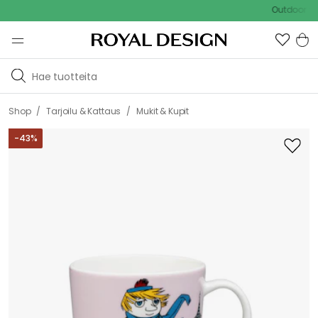
Outdoor Sale - 1
/
/
Shop
Tarjoilu & Kattaus
Mukit & Kupit
-
43
%