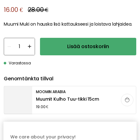
16.00 €
28.00 €
Muumi Muki on hauska lisä kattaukseesi ja loistava lahjaidea.
Lisää ostoskoriin
Varastossa
Genomtänkta tillval
MOOMIN ARABIA
Muumit Kulho Tuu-tikki 15cm
19.00 €
Ilmainen toimitus yli 79 €*
We care about your privacy!
Nopeat ja joustavat toimitukset