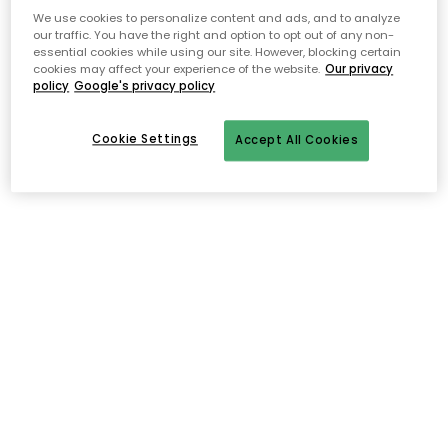
We use cookies to personalize content and ads, and to analyze
Avoin palautusoikeus 30 päivän ajan
our traffic. You have the right and option to opt out of any non-
essential cookies while using our site. However, blocking certain
cookies may affect your experience of the website.
Our privacy
policy
Google's privacy policy
Cookie Settings
Accept All Cookies
Kuvaus
Muumi Sarja on yksi Arabian tunnetuimmista, ja
legendaarisimmista sarjoista. Hauska, ja klassinen sarja
pohjautuu Tove Janssonin Muumi satuihin.
Muumi sarjan astiat kestävät aikaa, ja käyttöä. Muumi sarjan
tuotteet ovat saatavana useilla eri kuvituksilla ja väreissä. Mukit
sopivat täydellisesti yhdistettäväksi saman sarjan kulhoihin, tai
muihin astioihin.