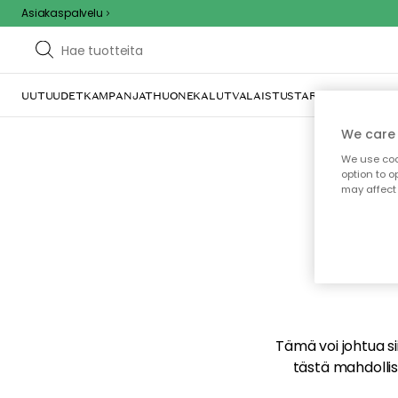
Asiakaspalvelu
UUTUUDET
KAMPANJAT
HUONEKALUT
VALAISTUS
TARJOILU JA KAT
We care 
We use cook
option to o
may affect 
E
Tämä voi johtua sii
tästä mahdollise