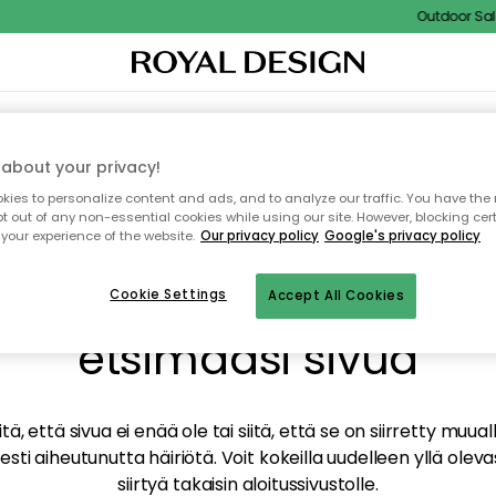
Outdoor Sale 
TAUS
SISUSTUS
TEKSTIILIT & MATOT
KEITTIÖ
SÄILYTYS
ULKOKALUSTEET
about your privacy!
ies to personalize content and ads, and to analyze our traffic. You have the 
pt out of any non-essential cookies while using our site. However, blocking cer
your experience of the website.
Our privacy policy
Google's privacy policy
mme valitettavasti löy
Cookie Settings
Accept All Cookies
etsimääsi sivua
tä, että sivua ei enää ole tai siitä, että se on siirretty mu
sti aiheutunutta häiriötä. Voit kokeilla uudelleen yllä oleva
siirtyä takaisin aloitussivustolle.