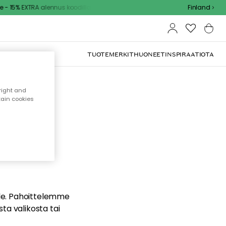
- 15% EXTRA alennus koodilla
Finland
TUOTEMERKIT
HUONEET
INSPIRAATIOTA
right and
tain cookies
dä
ualle. Pahoittelemme
sta valikosta tai