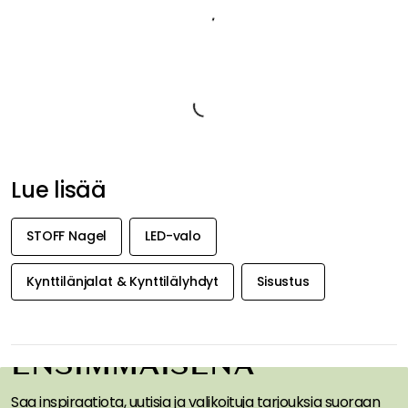
- När du använder knappen OFF på vår fjärrkontroll är LED-
ljuset inställt på standby. I standby-läge använder ljusen
fortfarande lite batteri. Släck ljuset helt och hållet och spara
batteriernas livslängd genom att vrida loss botten.
- When using the OFF button on our remote, the LED candle is
set to standby. In stand-by mode the candles still use a little
battery. Turn off the light completely and save the batteries
lifetime, by twisting the bottom loose.
- Koko: 20 x 1.3 cm.
- Ajastin: 6 tuntia.
H: 20 cm excl. flame, Ø: 1,3 cm.
Tuotetiedot
Tuotemerkistä
Liittyvät tiedot