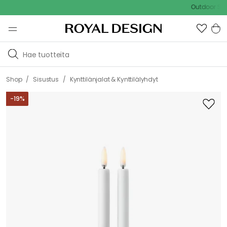
Outdoor Sale - 1
/
/
Shop
Sisustus
Kynttilänjalat & Kynttilälyhdyt
-
19
%