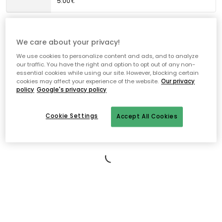
5.00 €
STOFF NAGEL
By Uyuni Lighting Kaukosäädin
We care about your privacy!
8.00 €
We use cookies to personalize content and ads, and to analyze
our traffic. You have the right and option to opt out of any non-
essential cookies while using our site. However, blocking certain
cookies may affect your experience of the website.
Our privacy
Ilmainen toimitus yli 79 €*
policy
Google's privacy policy
Nopeat ja joustavat toimitukset
Cookie Settings
Accept All Cookies
Avoin palautusoikeus 30 päivän ajan
Kuvaus