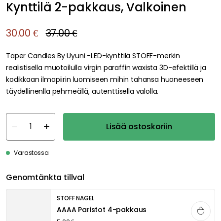
Kynttilä 2-pakkaus, Valkoinen
30.00 €
37.00 €
Taper Candles By Uyuni -LED-kynttilä STOFF-merkin
realistisella muotoilulla virgin paraffin waxista 3D-efektillä ja
kodikkaan ilmapiirin luomiseen mihin tahansa huoneeseen
täydellinenlla pehmeällä, autenttisella valolla.
Lisää ostoskoriin
Varastossa
Genomtänkta tillval
STOFF NAGEL
AAAA Paristot 4-pakkaus