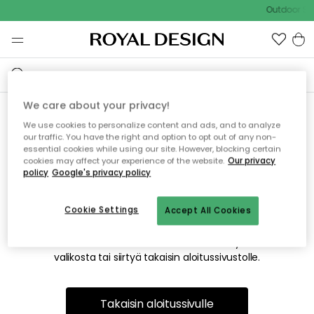
Outdoor Sal
We care about your privacy!
We use cookies to personalize content and ads, and to analyze
Emme valitettavasti löydä
our traffic. You have the right and option to opt out of any non-
essential cookies while using our site. However, blocking certain
etsimääsi sivua
cookies may affect your experience of the website.
Our privacy
policy
Google's privacy policy
Cookie Settings
Accept All Cookies
Tämä voi johtua siitä, että sivua ei enää ole tai siitä, että se
on siirretty muualle. Pahoittelemme tästä mahdollisesti
aiheutunutta häiriötä. Voit kokeilla uudelleen yllä olevasta
valikosta tai siirtyä takaisin aloitussivustolle.
Takaisin aloitussivulle