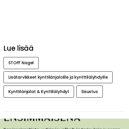
Lue lisää
STOFF Nagel
Lisätarvikkeet kynttilänjaloille ja kyntttilälyhdyille
Kynttilänjalat & Kynttilälyhdyt
Sisustus
SAA INSPIRAATIOTA &
TARJOUKSIA
ENSIMMÄISENÄ