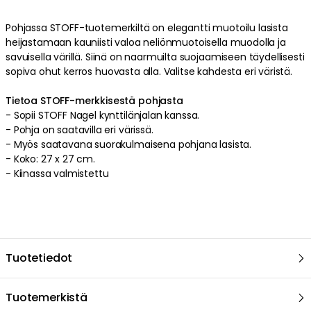
Nagel Kynttilänjalka, Chrome
44.00 €
Pohjassa
STOFF
-tuotemerkiltä on
elegantti
muotoilu
lasista
heijastamaan kauniisti valoa
neliönmuotoisella
muodolla
ja
savuisella
värillä
. Siinä on
naarmuilta suojaamiseen
täydellisesti
STOFF NAGEL
sopiva
ohut
kerros
huovasta
alla
.
Valitse kahdesta eri väristä
.
Nagel Kynttilänjalka, Matt Black
43.00 €
Tietoa STOFF-merkkisestä pohjasta
-
Sopii STOFF Nagel kynttilänjalan kanssa.
STOFF NAGEL
-
Pohja on saatavilla eri värissä.
Nagel Kynttilänjalka, Messinki
-
Myös saatavana suorakulmaisena pohjana lasista.
-
Koko: 27 x 27 cm.
56.00 €
-
Kiinassa
valmistettu
Tuotetiedot
Tuotemerkistä