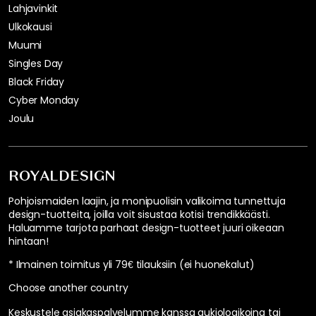
Lahjavinkit
Ulkokausi
Muumi
Singles Day
Black Friday
Cyber Monday
Joulu
ROYALDESIGN
Pohjoismaiden laajin, ja monipuolisin valikoima tunnettuja
design-tuotteita, joilla voit sisustaa kotisi trendikkäästi.
Haluamme tarjota parhaat design-tuotteet juuri oikeaan
hintaan!
* Ilmainen toimitus yli 79€ tilauksiin (ei huonekalut)
Choose another country
Keskustele asiakaspalvelumme kanssa aukioloaikoina tai