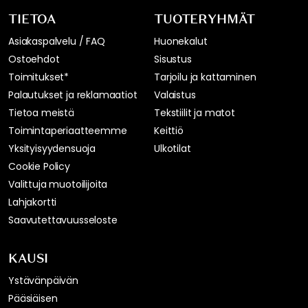
TIETOA
TUOTERYHMÄT
Asiakaspalvelu / FAQ
Huonekalut
Ostoehdot
Sisustus
Toimitukset*
Tarjoilu ja kattaminen
Palautukset ja reklamaatiot
Valaistus
Tietoa meistä
Tekstiilit ja matot
Toimintaperiaatteemme
Keittiö
Yksityisyydensuoja
Ulkotilat
Cookie Policy
Valittuja muotoilijoita
Lahjakortti
Saavutettavuusseloste
KAUSI
Ystävänpäivän
Pääsiäisen