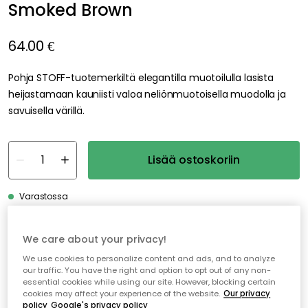
Smoked Brown
64.00 €
Pohja STOFF-tuotemerkiltä elegantilla muotoilulla lasista
heijastamaan kauniisti valoa neliönmuotoisella muodolla ja
savuisella värillä.
Lisää ostoskoriin
Varastossa
Genomtänkta tillval
We care about your privacy!
We use cookies to personalize content and ads, and to analyze
STOFF NAGEL
our traffic. You have the right and option to opt out of any non-
Nagel Kynttilänjalka, Musta Kromi
essential cookies while using our site. However, blocking certain
43.00 €
cookies may affect your experience of the website.
Our privacy
policy
Google's privacy policy