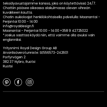
tekoälyavustajamme kanssa, joka on käytettävissä 24/7.
Chattiin pääsee oikeassa alakulmassa olevan vihreän
kuvakkeen kautta.
Chatin aukioloajat henkilökohtaisella palvelulla:
Maanantai -
Perjantai 10:00 - 14:00
info@royaldesign.fi
Maanantai - Perjantai 10:00 - 14:00
+358 9 42725022
*Joskus saattaa käydä niin, että voimme olla avuksi vain
englanniksi.
Yritysnimi: Royal Design Group AB
Arvonlisäverotunniste: SE556573-242601
Porfyrvägen 2
382 37 Nybro, Ruotsi
Ruotsi