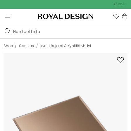
Outdoor Sale 
/
/
Shop
Sisustus
Kynttilänjalat & Kynttilälyhdyt