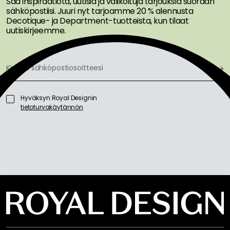
Saa inspiraatiota, uutisia ja valikoituja tarjouksia suoraan
sähköpostiisi. Juuri nyt tarjoamme 20 % alennusta
Decotique- ja Department-tuotteista, kun tilaat
uutiskirjeemme.
Hyväksyn Royal Designin
tietoturvakäytännön