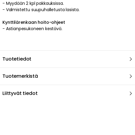
- Myydään 2 kpl pakkauksissa.
- Valmistettu suupuhalletusta lasista.
Kynttilärenkaan hoito-ohjeet
- Astianpesukoneen kestävä.
Tuotetiedot
Tuotemerkistä
Liittyvät tiedot
Suositeltu sinulle