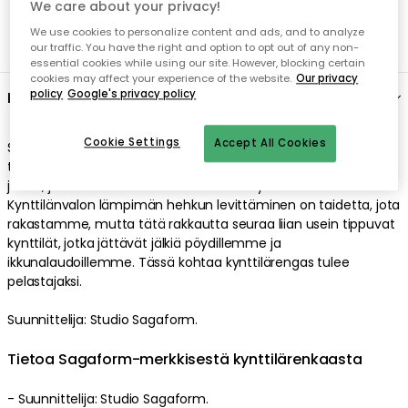
We care about your privacy!
We use cookies to personalize content and ads, and to analyze
our traffic. You have the right and option to opt out of any non-
essential cookies while using our site. However, blocking certain
cookies may affect your experience of the website.
Our privacy
policy
Google's privacy policy
Kuvaus
Cookie Settings
Accept All Cookies
Sagaform-merkin kynttilärengas. Viva-kynttilärengas on
tulosta sydämellisestä halusta tuoda koteihimme uudelleen
jotain, joka on sekä koristeellinen että käytännöllinen.
Kynttilänvalon lämpimän hehkun levittäminen on taidetta, jota
rakastamme, mutta tätä rakkautta seuraa liian usein tippuvat
kynttilät, jotka jättävät jälkiä pöydillemme ja
ikkunalaudoillemme. Tässä kohtaa kynttilärengas tulee
pelastajaksi.
Suunnittelija: Studio Sagaform.
Tietoa Sagaform-merkkisestä kynttilärenkaasta
- Suunnittelija: Studio Sagaform.