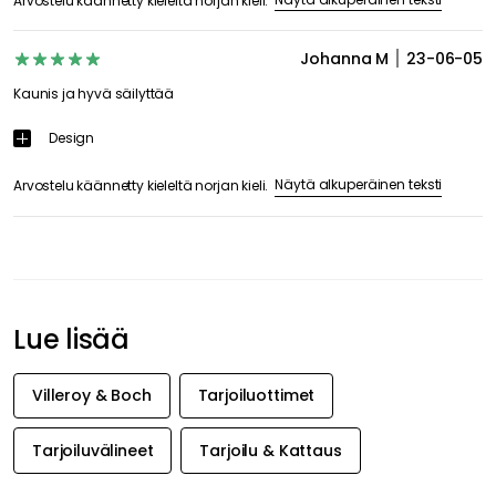
Arvostelu käännetty kieleltä norjan kieli.
Johanna M
23-06-05
Kaunis ja hyvä säilyttää
Design
Näytä alkuperäinen teksti
Arvostelu käännetty kieleltä norjan kieli.
Lue lisää
Villeroy & Boch
Tarjoiluottimet
Tarjoiluvälineet
Tarjoilu & Kattaus