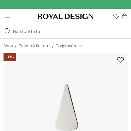
Out
/
/
Shop
Tarjoilu & Kattaus
Tarjoiluvälineet
-
13
%