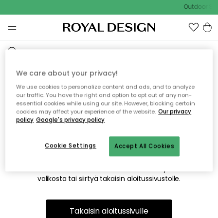
Outdoor Sal
We care about your privacy!
We use cookies to personalize content and ads, and to analyze
Emme valitettavasti löydä
our traffic. You have the right and option to opt out of any non-
essential cookies while using our site. However, blocking certain
etsimääsi sivua
cookies may affect your experience of the website.
Our privacy
policy
Google's privacy policy
Cookie Settings
Accept All Cookies
Tämä voi johtua siitä, että sivua ei enää ole tai siitä, että se
on siirretty muualle. Pahoittelemme tästä mahdollisesti
aiheutunutta häiriötä. Voit kokeilla uudelleen yllä olevasta
valikosta tai siirtyä takaisin aloitussivustolle.
Takaisin aloitussivulle