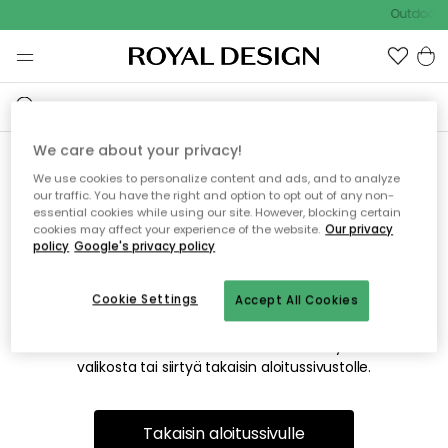
Outdoor S
We care about your privacy!
We use cookies to personalize content and ads, and to analyze
Emme valitettavasti löydä
our traffic. You have the right and option to opt out of any non-
essential cookies while using our site. However, blocking certain
etsimääsi sivua
cookies may affect your experience of the website.
Our privacy
policy
Google's privacy policy
Cookie Settings
Accept All Cookies
Tämä voi johtua siitä, että sivua ei enää ole tai siitä, että se
on siirretty muualle. Pahoittelemme tästä mahdollisesti
aiheutunutta häiriötä. Voit kokeilla uudelleen yllä olevasta
valikosta tai siirtyä takaisin aloitussivustolle.
Takaisin aloitussivulle