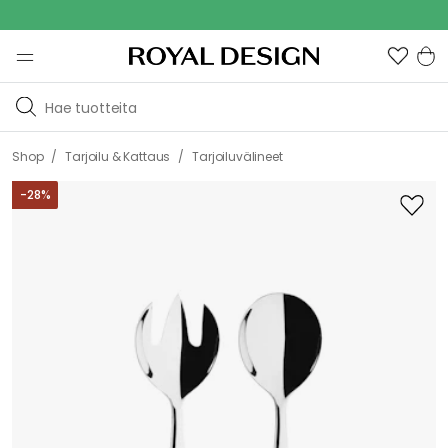
Out
/
/
Shop
Tarjoilu & Kattaus
Tarjoiluvälineet
-
28
%