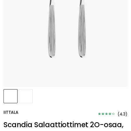
IITTALA
(
4.3
)
Scandia Salaattiottimet 2O-osaa,