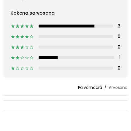
Kokonaisarvosana
3
0
0
1
0
Päivämäärä
Arvosana
Monika A
26-02-24
Näytä alkuperäinen teksti
Arvostelu käännetty kieleltä ruotsin kieli.