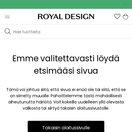
Outdoo
Emme valitettavasti löydä
etsimääsi sivua
Tämä voi johtua siitä, että sivua ei enää ole tai siitä, että se
on siirretty muualle. Pahoittelemme tästä mahdollisesti
aiheutunutta häiriötä. Voit kokeilla uudelleen yllä olevasta
valikosta tai siirtyä takaisin aloitussivustolle.
Takaisin aloitussivulle