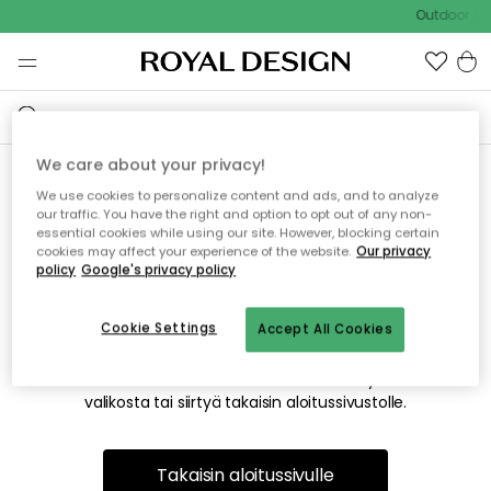
Outdoor Sal
We care about your privacy!
We use cookies to personalize content and ads, and to analyze
Emme valitettavasti löydä
our traffic. You have the right and option to opt out of any non-
essential cookies while using our site. However, blocking certain
etsimääsi sivua
cookies may affect your experience of the website.
Our privacy
policy
Google's privacy policy
Cookie Settings
Accept All Cookies
Tämä voi johtua siitä, että sivua ei enää ole tai siitä, että se
on siirretty muualle. Pahoittelemme tästä mahdollisesti
aiheutunutta häiriötä. Voit kokeilla uudelleen yllä olevasta
valikosta tai siirtyä takaisin aloitussivustolle.
Takaisin aloitussivulle