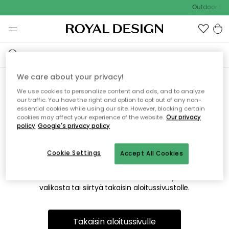
Outdoor Sal
We care about your privacy!
We use cookies to personalize content and ads, and to analyze
Emme valitettavasti löydä
our traffic. You have the right and option to opt out of any non-
essential cookies while using our site. However, blocking certain
etsimääsi sivua
cookies may affect your experience of the website.
Our privacy
policy
Google's privacy policy
Cookie Settings
Accept All Cookies
Tämä voi johtua siitä, että sivua ei enää ole tai siitä, että se
on siirretty muualle. Pahoittelemme tästä mahdollisesti
aiheutunutta häiriötä. Voit kokeilla uudelleen yllä olevasta
valikosta tai siirtyä takaisin aloitussivustolle.
Takaisin aloitussivulle