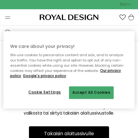
Outdoor S
We care about your privacy!
We use cookies to personalize content and ads, and to analyze
Emme valitettavasti löydä
our traffic. You have the right and option to opt out of any non-
essential cookies while using our site. However, blocking certain
etsimääsi sivua
cookies may affect your experience of the website.
Our privacy
policy
Google's privacy policy
Cookie Settings
Accept All Cookies
Tämä voi johtua siitä, että sivua ei enää ole tai siitä, että se
on siirretty muualle. Pahoittelemme tästä mahdollisesti
aiheutunutta häiriötä. Voit kokeilla uudelleen yllä olevasta
valikosta tai siirtyä takaisin aloitussivustolle.
Takaisin aloitussivulle