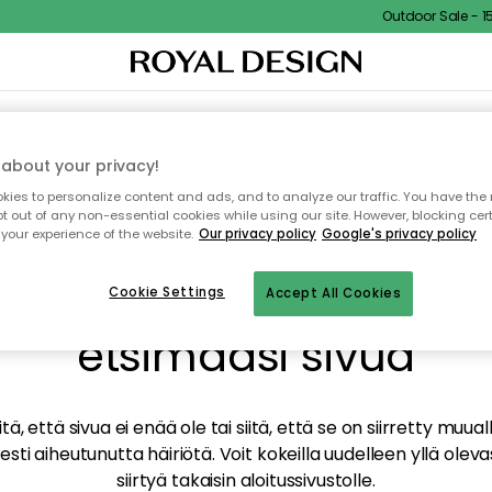
Outdoor Sale - 15%
TAUS
SISUSTUS
TEKSTIILIT & MATOT
KEITTIÖ
SÄILYTYS
ULKOKALUSTEET
about your privacy!
ies to personalize content and ads, and to analyze our traffic. You have the 
pt out of any non-essential cookies while using our site. However, blocking cer
your experience of the website.
Our privacy policy
Google's privacy policy
mme valitettavasti löy
Cookie Settings
Accept All Cookies
etsimääsi sivua
tä, että sivua ei enää ole tai siitä, että se on siirretty mu
sti aiheutunutta häiriötä. Voit kokeilla uudelleen yllä oleva
siirtyä takaisin aloitussivustolle.