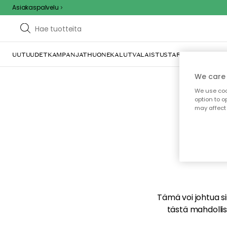
Asiakaspalvelu
UUTUUDET
KAMPANJAT
HUONEKALUT
VALAISTUS
TARJOILU JA KAT
We care 
We use cook
option to o
may affect 
E
Tämä voi johtua sii
tästä mahdollise