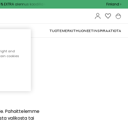
 EXTRA alennus koodilla
Finland
TUOTEMERKIT
HUONEET
INSPIRAATIOTA
right and
tain cookies
dä
ualle. Pahoittelemme
sta valikosta tai