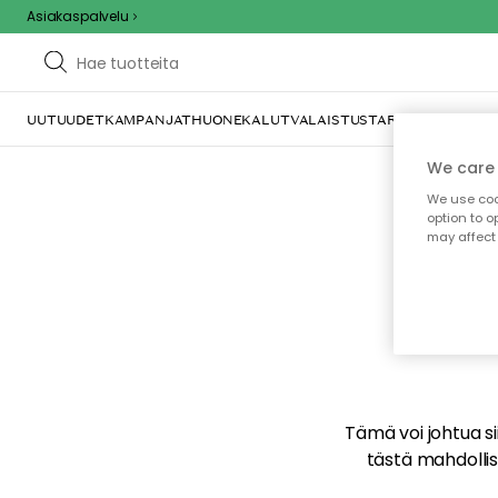
Asiakaspalvelu
UUTUUDET
KAMPANJAT
HUONEKALUT
VALAISTUS
TARJOILU JA KAT
We care 
We use cook
option to o
may affect 
E
Tämä voi johtua sii
tästä mahdollise