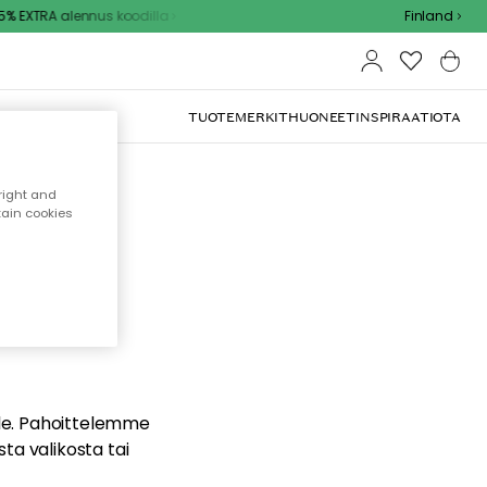
% EXTRA alennus koodilla
Finland
TUOTEMERKIT
HUONEET
INSPIRAATIOTA
right and
tain cookies
dä
ualle. Pahoittelemme
sta valikosta tai