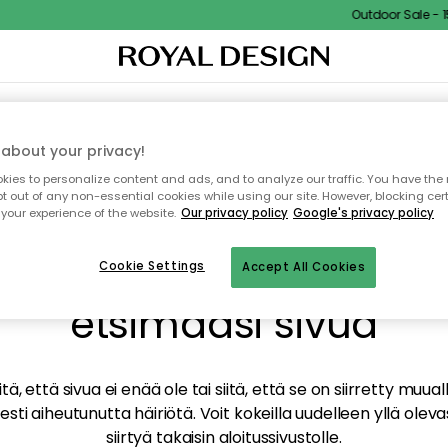
Outdoor Sale - 15
TAUS
SISUSTUS
TEKSTIILIT & MATOT
KEITTIÖ
SÄILYTYS
ULKOKALUSTEET
about your privacy!
ies to personalize content and ads, and to analyze our traffic. You have the 
pt out of any non-essential cookies while using our site. However, blocking cer
your experience of the website.
Our privacy policy
Google's privacy policy
mme valitettavasti löy
Cookie Settings
Accept All Cookies
etsimääsi sivua
tä, että sivua ei enää ole tai siitä, että se on siirretty mu
sti aiheutunutta häiriötä. Voit kokeilla uudelleen yllä oleva
siirtyä takaisin aloitussivustolle.